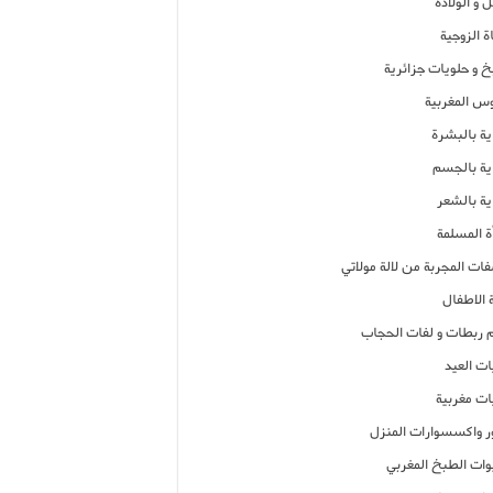
 و الولادة
ة الزوجية
خ و حلويات جزائرية
وس المغربية
ية بالبشرة
اية بالجسم
ية بالشعر
ة المسلمة
فات المجربة من لالة مولاتي
 الاطفال
م ربطات و لفات الحجاب
ات العيد
ات مغربية
ر واكسسوارات المنزل
ات الطبخ المغربي