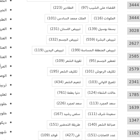
الحمل
3444
القضاء على الشيب
(97)
المقادير
(223)
الحيا
3444
المكونات
(116)
الملك محمد السادس
(101)
الطب
العر
بسمة بوسيل
(139)
تبييض الاسنان
(231)
3028
العنا
تبييض البشرة
(559)
تبييض الجسم
(332)
2627
العن
تبييض المنطقة الحساسة
(199)
تبييض اليدين
(119)
2585
العنا
تعطير الجسم
(95)
تقوية الشعر
(109)
المرأ
2579
تكثيف الرموش
(101)
تكثيف الشعر
(195)
الوص
2341
تلميع الاواني
(103)
تنعيم الشعر
(434)
تربية
حالات الشفاء
(124)
دنيا بطمة
(761)
تعلي
1785
سعد المجرد
(113)
سعد لمجرد
(226)
حلوي
1639
حلوي
سعيدة شرف
(111)
سلمى رشيد
(167)
1347
ديكو
صباغة الشعر
(140)
طريقة التحضير
(151)
شهيو
1162
عدد الاصابات
(151)
فن
(427)
فوائد
(109)