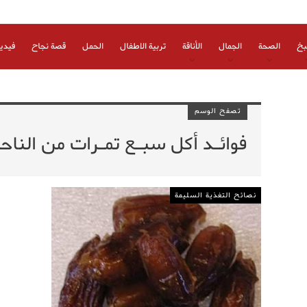
بخ
الصحة
الجمال
الأناقة
تربية الاطفال
الحمل
قصة نجاح
فيدي
تصفح الوسم
فوائـد أكل سبـع تمـرات من الناحيـ
نصائح التغذية السليمة