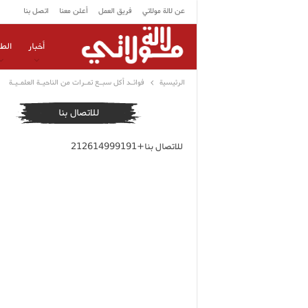
عن لالة مولاتي
فريق العمل
أعلن معنا
اتصل بنا
أخبار
الط
الرئيسية
فوائـد أكل سبـع تمـرات من الناحيـة العلمـيـة
للاتصال بنا
للاتصال بنا+212614999191