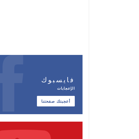
فايسبوك
الإعجابات
أعجبتك صفحتنا