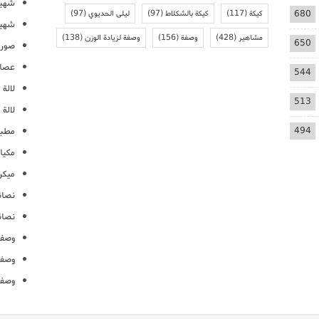
شهيو
680
كيكة
(117)
كيكة بالشكلاط
(97)
ليلى الحديوي
(97)
شهيو
مشاهير
(428)
وصفة
(156)
وصفة لزيادة الوزن
(138)
650
صور 
عصائ
544
لالة م
513
لالة 
494
مطبخ
مكيا
ميكرو
نصائ
نصائ
وصفا
وصفا
وصفا