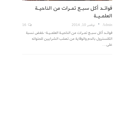
فوائـد أكل سبـع تمـرات من الناحيـة
العلمـيـة
Admin
نوفمبر 10, 2014
16
فوائـد أكل سبـع تمـرات من الناحيـة العلمـيـة- خفض نسبة
الكلسترول بالدم والوقاية من تصلب الشرايين لاحتوائه
على…