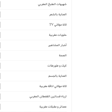
شهيوات الطبخ المغربي
العناية بالشعر
لالة مولاتي TV
حلويات مغربية
أخبار المشاهير
الصحة
كيك و طورطات
العناية بالجسم
لالة مولاتي اناقة مغربية
ازياء فساتين القفطان المغربي
عصائر و مقبلات مغربية