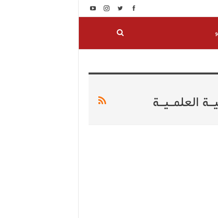
و
ة العلمـيـة