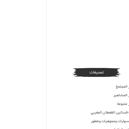
تصنيفات
 المجتمع
ر المشاهير
 متنوعة
ء فساتين القفطان المغربي
وارات ومجوهرات وعطور