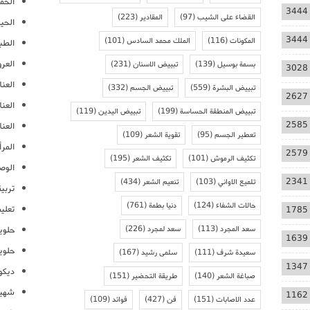
الحمل
3444
القضاء على الشيب
(97)
المقادير
(223)
الحيا
3444
المكونات
(116)
الملك محمد السادس
(101)
الطب
العر
بسمة بوسيل
(139)
تبييض الاسنان
(231)
3028
العنا
تبييض البشرة
(559)
تبييض الجسم
(332)
2627
العن
تبييض المنطقة الحساسة
(199)
تبييض اليدين
(119)
2585
العنا
تعطير الجسم
(95)
تقوية الشعر
(109)
المرأ
2579
تكثيف الرموش
(101)
تكثيف الشعر
(195)
الوص
2341
تلميع الاواني
(103)
تنعيم الشعر
(434)
تربية
حالات الشفاء
(124)
دنيا بطمة
(761)
تعلي
1785
سعد المجرد
(113)
سعد لمجرد
(226)
حلوي
1639
حلوي
سعيدة شرف
(111)
سلمى رشيد
(167)
1347
ديكو
صباغة الشعر
(140)
طريقة التحضير
(151)
شهيو
1162
عدد الاصابات
(151)
فن
(427)
فوائد
(109)