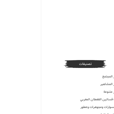
تصنيفات
 المجتمع
ر المشاهير
 متنوعة
ء فساتين القفطان المغربي
وارات ومجوهرات وعطور