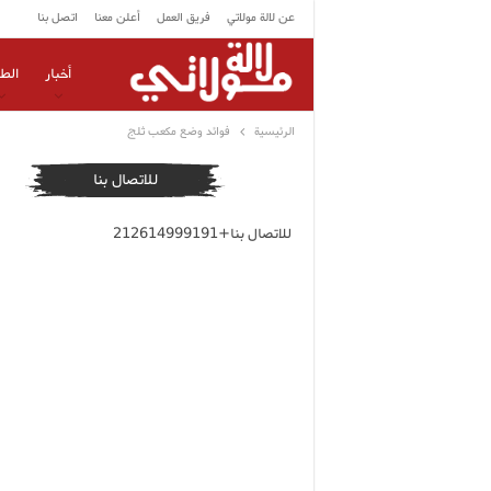
عن لالة مولاتي
فريق العمل
أعلن معنا
اتصل بنا
أخبار
الط
الرئيسية
فوائد وضع مكعب ثلج
للاتصال بنا
للاتصال بنا+212614999191