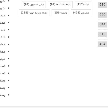
شهيو
680
كيكة
(117)
كيكة بالشكلاط
(97)
ليلى الحديوي
(97)
شهيو
مشاهير
(428)
وصفة
(156)
وصفة لزيادة الوزن
(138)
650
صور 
عصائ
544
لالة م
513
لالة 
494
مطبخ
مكيا
ميكرو
نصائ
نصائ
وصفا
وصفا
وصفا