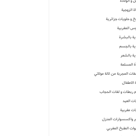
 و الولادة
ة الزوجية
خ و حلويات جزائرية
وس المغربية
ية بالبشرة
اية بالجسم
ية بالشعر
ة المسلمة
فات المجربة من لالة مولاتي
 الاطفال
م ربطات و لفات الحجاب
ات العيد
ات مغربية
ر واكسسوارات المنزل
ات الطبخ المغربي