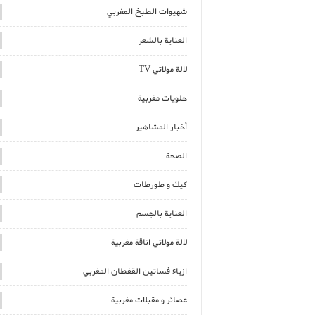
شهيوات الطبخ المغربي
العناية بالشعر
لالة مولاتي TV
حلويات مغربية
أخبار المشاهير
الصحة
كيك و طورطات
العناية بالجسم
لالة مولاتي اناقة مغربية
ازياء فساتين القفطان المغربي
عصائر و مقبلات مغربية