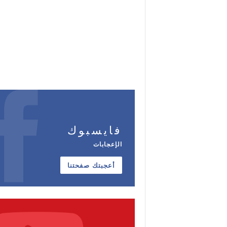
فايسبوك
الإعجابات
أعجبتك صفحتنا