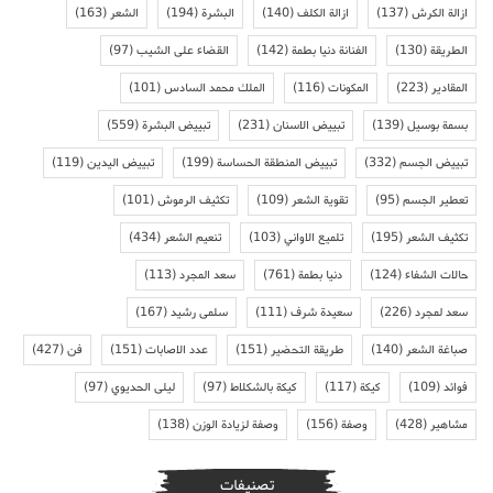
ازالة الكرش
(137)
ازالة الكلف
(140)
البشرة
(194)
الشعر
(163)
الطريقة
(130)
الفنانة دنيا بطمة
(142)
القضاء على الشيب
(97)
المقادير
(223)
المكونات
(116)
الملك محمد السادس
(101)
بسمة بوسيل
(139)
تبييض الاسنان
(231)
تبييض البشرة
(559)
تبييض الجسم
(332)
تبييض المنطقة الحساسة
(199)
تبييض اليدين
(119)
تعطير الجسم
(95)
تقوية الشعر
(109)
تكثيف الرموش
(101)
تكثيف الشعر
(195)
تلميع الاواني
(103)
تنعيم الشعر
(434)
حالات الشفاء
(124)
دنيا بطمة
(761)
سعد المجرد
(113)
سعد لمجرد
(226)
سعيدة شرف
(111)
سلمى رشيد
(167)
صباغة الشعر
(140)
طريقة التحضير
(151)
عدد الاصابات
(151)
فن
(427)
فوائد
(109)
كيكة
(117)
كيكة بالشكلاط
(97)
ليلى الحديوي
(97)
مشاهير
(428)
وصفة
(156)
وصفة لزيادة الوزن
(138)
تصنيفات