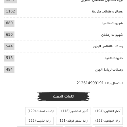
عصائر و مقبلات مغربية
1162
شهيوات عالمية
680
شهيوات رمضان
650
وصفات لانقاص الوزن
544
حلويات العيد
513
وصفات لزيادة الوزن
494
للاتصال بنا+212614999191
كلمات البحث
أخبار الفنانين
(104)
أخبار المشاهير
(118)
ابتسام تسكت
(120)
ازالة التجاعيد
(351)
ازالة الشعر الزائد
(151)
ازالة الشيب
(222)