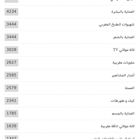
العناية بالبشرة
4234
شهيوات الطبخ المغربي
3444
العناية بالشعر
3444
لالة مولاتي TV
3028
حلويات مغربية
2627
أخبار المشاهير
2585
الصحة
2579
كيك و طورطات
2341
العناية بالجسم
1785
لالة مولاتي اناقة مغربية
1639
ازياء فساتين القفطان المغربي
1347