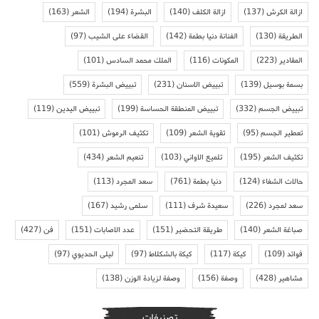
ازالة الكرش
(137)
ازالة الكلف
(140)
البشرة
(194)
الشعر
(163)
الطريقة
(130)
الفنانة دنيا بطمة
(142)
القضاء على الشيب
(97)
المقادير
(223)
المكونات
(116)
الملك محمد السادس
(101)
بسمة بوسيل
(139)
تبييض الاسنان
(231)
تبييض البشرة
(559)
تبييض الجسم
(332)
تبييض المنطقة الحساسة
(199)
تبييض اليدين
(119)
تعطير الجسم
(95)
تقوية الشعر
(109)
تكثيف الرموش
(101)
تكثيف الشعر
(195)
تلميع الاواني
(103)
تنعيم الشعر
(434)
حالات الشفاء
(124)
دنيا بطمة
(761)
سعد المجرد
(113)
سعد لمجرد
(226)
سعيدة شرف
(111)
سلمى رشيد
(167)
صباغة الشعر
(140)
طريقة التحضير
(151)
عدد الاصابات
(151)
فن
(427)
فوائد
(109)
كيكة
(117)
كيكة بالشكلاط
(97)
ليلى الحديوي
(97)
مشاهير
(428)
وصفة
(156)
وصفة لزيادة الوزن
(138)
تصنيفات