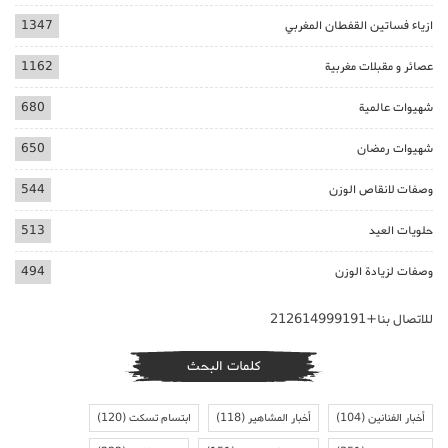
ازياء فساتين القفطان المغربي
1347
عصائر و مقبلات مغربية
1162
شهيوات عالمية
680
شهيوات رمضان
650
وصفات لانقاص الوزن
544
حلويات العيد
513
وصفات لزيادة الوزن
494
للاتصال بنا+212614999191
كلمات البحث
أخبار الفنانين
(104)
أخبار المشاهير
(118)
ابتسام تسكت
(120)