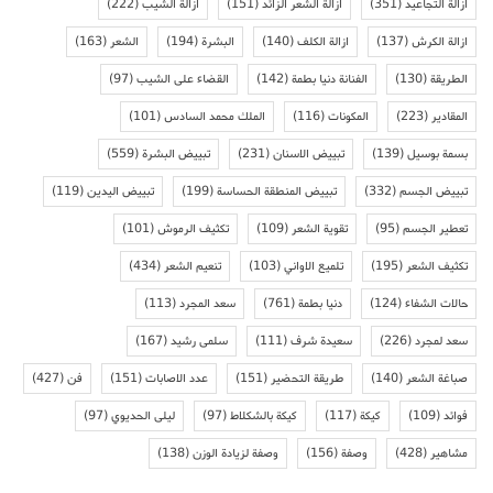
ازالة التجاعيد
(351)
ازالة الشعر الزائد
(151)
ازالة الشيب
(222)
ازالة الكرش
(137)
ازالة الكلف
(140)
البشرة
(194)
الشعر
(163)
الطريقة
(130)
الفنانة دنيا بطمة
(142)
القضاء على الشيب
(97)
المقادير
(223)
المكونات
(116)
الملك محمد السادس
(101)
بسمة بوسيل
(139)
تبييض الاسنان
(231)
تبييض البشرة
(559)
تبييض الجسم
(332)
تبييض المنطقة الحساسة
(199)
تبييض اليدين
(119)
تعطير الجسم
(95)
تقوية الشعر
(109)
تكثيف الرموش
(101)
تكثيف الشعر
(195)
تلميع الاواني
(103)
تنعيم الشعر
(434)
حالات الشفاء
(124)
دنيا بطمة
(761)
سعد المجرد
(113)
سعد لمجرد
(226)
سعيدة شرف
(111)
سلمى رشيد
(167)
صباغة الشعر
(140)
طريقة التحضير
(151)
عدد الاصابات
(151)
فن
(427)
فوائد
(109)
كيكة
(117)
كيكة بالشكلاط
(97)
ليلى الحديوي
(97)
مشاهير
(428)
وصفة
(156)
وصفة لزيادة الوزن
(138)