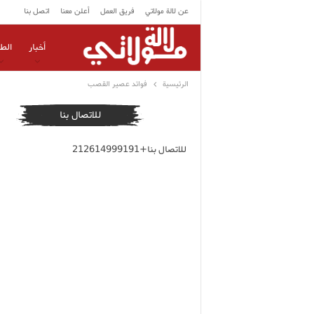
عن لالة مولاتي
فريق العمل
أعلن معنا
اتصل بنا
أخبار
الط
الرئيسية
فوائد عصير القصب
للاتصال بنا
للاتصال بنا+212614999191