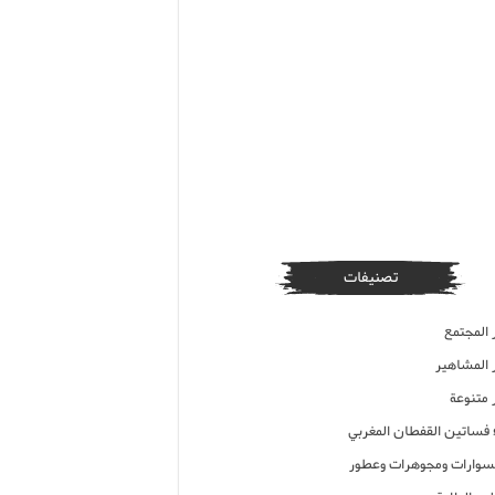
تصنيفات
 المجتمع
ر المشاهير
 متنوعة
ء فساتين القفطان المغربي
وارات ومجوهرات وعطور