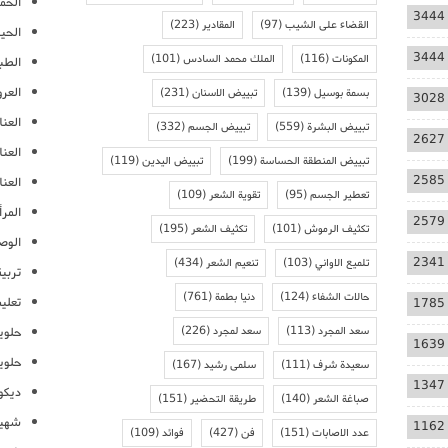
الحمل
3444
القضاء على الشيب
(97)
المقادير
(223)
الحيا
3444
المكونات
(116)
الملك محمد السادس
(101)
الطب
العر
بسمة بوسيل
(139)
تبييض الاسنان
(231)
3028
العنا
تبييض البشرة
(559)
تبييض الجسم
(332)
2627
العن
تبييض المنطقة الحساسة
(199)
تبييض اليدين
(119)
2585
العنا
تعطير الجسم
(95)
تقوية الشعر
(109)
المرأ
2579
تكثيف الرموش
(101)
تكثيف الشعر
(195)
الوص
2341
تلميع الاواني
(103)
تنعيم الشعر
(434)
تربية
حالات الشفاء
(124)
دنيا بطمة
(761)
تعلي
1785
سعد المجرد
(113)
سعد لمجرد
(226)
حلوي
1639
حلوي
سعيدة شرف
(111)
سلمى رشيد
(167)
1347
ديكو
صباغة الشعر
(140)
طريقة التحضير
(151)
شهيو
1162
عدد الاصابات
(151)
فن
(427)
فوائد
(109)