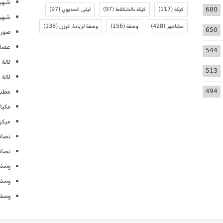
شهيو
680
كيكة
(117)
كيكة بالشكلاط
(97)
ليلى الحديوي
(97)
شهيو
مشاهير
(428)
وصفة
(156)
وصفة لزيادة الوزن
(138)
650
صور 
عصائ
544
لالة م
513
لالة 
494
مطبخ
مكيا
ميكرو
نصائ
نصائ
وصفا
وصفا
وصفا