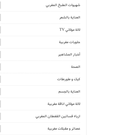
شهيوات الطبخ المغربي
العناية بالشعر
لالة مولاتي TV
حلويات مغربية
أخبار المشاهير
الصحة
كيك و طورطات
العناية بالجسم
لالة مولاتي اناقة مغربية
ازياء فساتين القفطان المغربي
عصائر و مقبلات مغربية