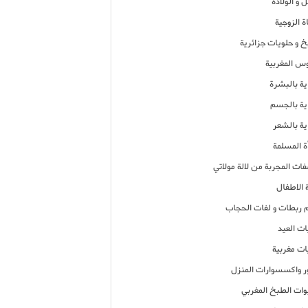
 و الولادة
ة الزوجية
خ و حلويات جزائرية
وس المغربية
ية بالبشرة
اية بالجسم
ية بالشعر
ة المسلمة
فات المجربة من لالة مولاتي
 الاطفال
م ربطات و لفات الحجاب
ات العيد
ات مغربية
ر واكسسوارات المنزل
ات الطبخ المغربي