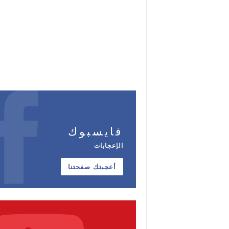
فايسبوك
الإعجابات
أعجبتك صفحتنا