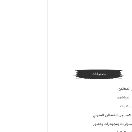
تصنيفات
 المجتمع
ر المشاهير
 متنوعة
ء فساتين القفطان المغربي
وارات ومجوهرات وعطور