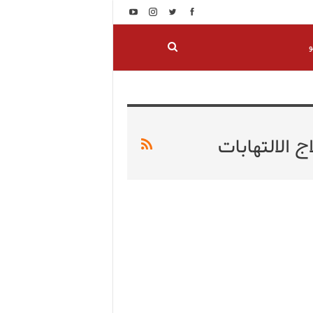
و
 الالتهابات