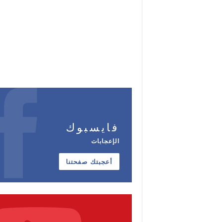
فايسبوك
الإعجابات
أعجبتك صفحتنا