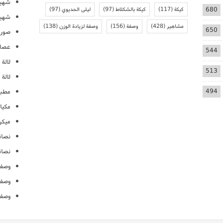
شهيو
680
كيكة
(117)
كيكة بالشكلاط
(97)
ليلى الحديوي
(97)
شهيو
مشاهير
(428)
وصفة
(156)
وصفة لزيادة الوزن
(138)
650
صور 
عصائ
544
لالة م
513
لالة 
494
مطبخ
مكيا
ميكرو
نصائ
نصائ
وصفا
وصفا
وصفا