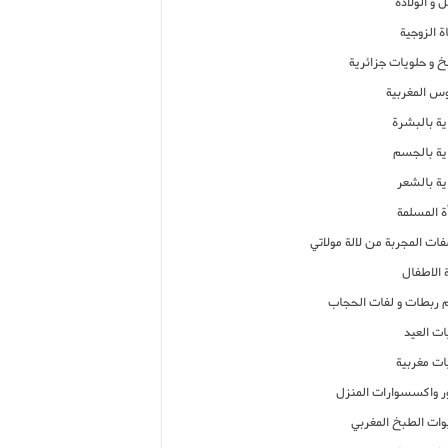
 و الولادة
ة الزوجية
خ و حلويات جزائرية
وس المغربية
ية بالبشرة
اية بالجسم
ية بالشعر
ة المسلمة
فات المجربة من لالة مولاتي
 الاطفال
م ربطات و لفات الحجاب
ات العيد
ات مغربية
ر واكسسوارات المنزل
ات الطبخ المغربي