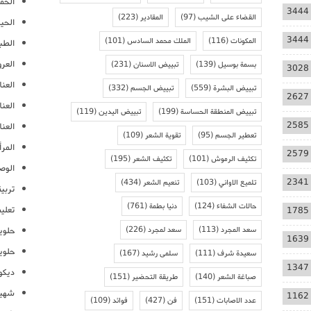
الحمل
3444
القضاء على الشيب
(97)
المقادير
(223)
الحيا
3444
المكونات
(116)
الملك محمد السادس
(101)
الطب
العر
بسمة بوسيل
(139)
تبييض الاسنان
(231)
3028
العنا
تبييض البشرة
(559)
تبييض الجسم
(332)
2627
العن
تبييض المنطقة الحساسة
(199)
تبييض اليدين
(119)
2585
العنا
تعطير الجسم
(95)
تقوية الشعر
(109)
المرأ
2579
تكثيف الرموش
(101)
تكثيف الشعر
(195)
الوص
2341
تلميع الاواني
(103)
تنعيم الشعر
(434)
تربية
حالات الشفاء
(124)
دنيا بطمة
(761)
تعلي
1785
سعد المجرد
(113)
سعد لمجرد
(226)
حلوي
1639
حلوي
سعيدة شرف
(111)
سلمى رشيد
(167)
1347
ديكو
صباغة الشعر
(140)
طريقة التحضير
(151)
شهيو
1162
عدد الاصابات
(151)
فن
(427)
فوائد
(109)