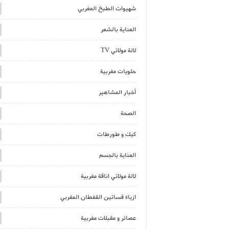
شهيوات الطبخ المغربي
العناية بالشعر
لالة مولاتي TV
حلويات مغربية
أخبار المشاهير
الصحة
كيك و طورطات
العناية بالجسم
لالة مولاتي اناقة مغربية
ازياء فساتين القفطان المغربي
عصائر و مقبلات مغربية