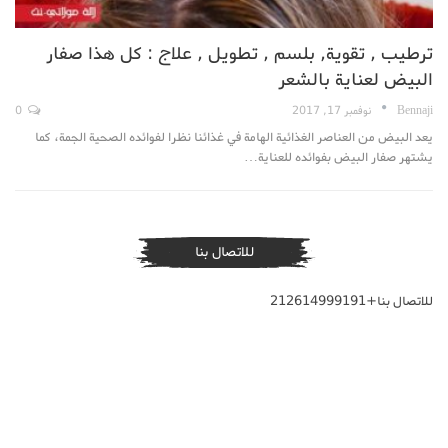
ترطيب , تقوية, بلسم , تطويل , علاج : كل هذا صفار
البيض لعناية بالشعر
Bennaji
نوفمبر 17, 2017
0
يعد البيض من العناصر الغذائية الهامة في غذائنا نظرا لفوائده الصحية الجمة، كما
يشتهر صفار البيض بفوائده للعناية…
للاتصال بنا
للاتصال بنا+212614999191