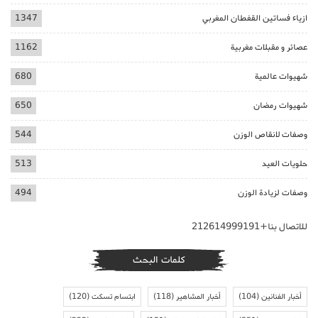
ازياء فساتين القفطان المغربي
1347
عصائر و مقبلات مغربية
1162
شهيوات عالمية
680
شهيوات رمضان
650
وصفات لانقاص الوزن
544
حلويات العيد
513
وصفات لزيادة الوزن
494
للاتصال بنا+212614999191
كلمات البحث
أخبار الفنانين
(104)
أخبار المشاهير
(118)
ابتسام تسكت
(120)