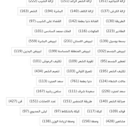
ازالة التجاعيد
(351)
ازالة الشعر الزائد
(151)
ازالة الشيب
(222)
ازالة الكرش
(137)
ازالة الكلف
(140)
البشرة
(194)
الشعر
(163)
الطريقة
(130)
الفنانة دنيا بطمة
(142)
القضاء على الشيب
(97)
المقادير
(223)
المكونات
(116)
الملك محمد السادس
(101)
بسمة بوسيل
(139)
تبييض الاسنان
(231)
تبييض البشرة
(559)
تبييض الجسم
(332)
تبييض المنطقة الحساسة
(199)
تبييض اليدين
(119)
تعطير الجسم
(95)
تقوية الشعر
(109)
تكثيف الرموش
(101)
تكثيف الشعر
(195)
تلميع الاواني
(103)
تنعيم الشعر
(434)
حالات الشفاء
(124)
دنيا بطمة
(761)
سعد المجرد
(113)
سعد لمجرد
(226)
سعيدة شرف
(111)
سلمى رشيد
(167)
صباغة الشعر
(140)
طريقة التحضير
(151)
عدد الاصابات
(151)
فن
(427)
فوائد
(109)
كيكة
(117)
كيكة بالشكلاط
(97)
ليلى الحديوي
(97)
مشاهير
(428)
وصفة
(156)
وصفة لزيادة الوزن
(138)