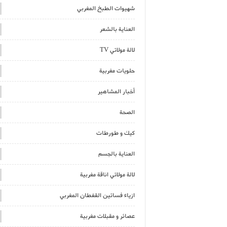
شهيوات الطبخ المغربي
العناية بالشعر
لالة مولاتي TV
حلويات مغربية
أخبار المشاهير
الصحة
كيك و طورطات
العناية بالجسم
لالة مولاتي اناقة مغربية
ازياء فساتين القفطان المغربي
عصائر و مقبلات مغربية