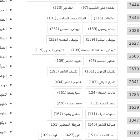
الحمل
3444
القضاء على الشيب
(97)
المقادير
(223)
الحيا
3444
المكونات
(116)
الملك محمد السادس
(101)
الطب
العر
بسمة بوسيل
(139)
تبييض الاسنان
(231)
3028
العنا
تبييض البشرة
(559)
تبييض الجسم
(332)
2627
العن
تبييض المنطقة الحساسة
(199)
تبييض اليدين
(119)
2585
العنا
تعطير الجسم
(95)
تقوية الشعر
(109)
المرأ
2579
تكثيف الرموش
(101)
تكثيف الشعر
(195)
الوص
2341
تلميع الاواني
(103)
تنعيم الشعر
(434)
تربية
حالات الشفاء
(124)
دنيا بطمة
(761)
تعلي
1785
سعد المجرد
(113)
سعد لمجرد
(226)
حلوي
1639
حلوي
سعيدة شرف
(111)
سلمى رشيد
(167)
1347
ديكو
صباغة الشعر
(140)
طريقة التحضير
(151)
شهيو
1162
عدد الاصابات
(151)
فن
(427)
فوائد
(109)