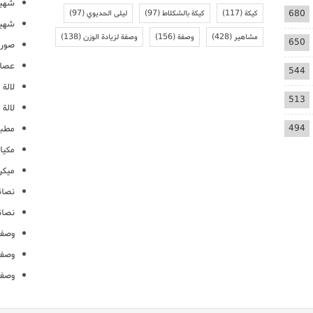
شهيو
680
كيكة
(117)
كيكة بالشكلاط
(97)
ليلى الحديوي
(97)
شهيو
مشاهير
(428)
وصفة
(156)
وصفة لزيادة الوزن
(138)
650
صور 
عصائ
544
لالة م
513
لالة 
494
مطبخ
مكيا
ميكرو
نصائ
نصائ
وصفا
وصفا
وصفا