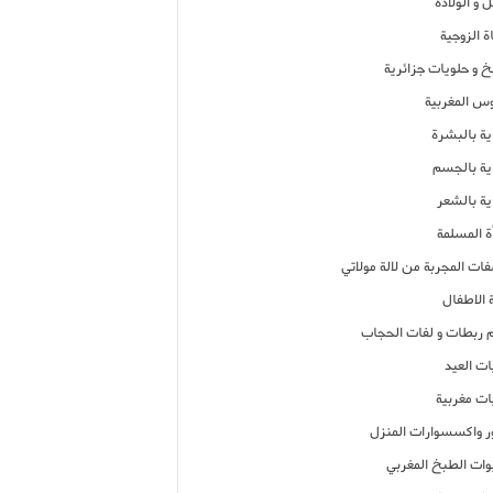
 و الولادة
ة الزوجية
خ و حلويات جزائرية
وس المغربية
ية بالبشرة
اية بالجسم
ية بالشعر
ة المسلمة
فات المجربة من لالة مولاتي
 الاطفال
م ربطات و لفات الحجاب
ات العيد
ات مغربية
ر واكسسوارات المنزل
ات الطبخ المغربي