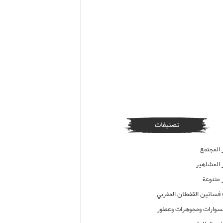
تصنيفات
 المجتمع
ر المشاهير
 متنوعة
ء فساتين القفطان المغربي
وارات ومجوهرات وعطور