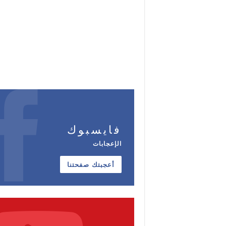
فايسبوك
الإعجابات
أعجبتك صفحتنا