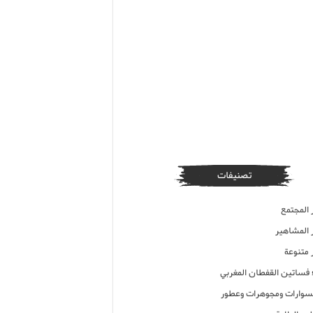
تصنيفات
 المجتمع
ر المشاهير
 متنوعة
ء فساتين القفطان المغربي
وارات ومجوهرات وعطور