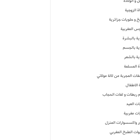
 و الولادة
ة الزوجية
خ و حلويات جزائرية
وس المغربية
ية بالبشرة
اية بالجسم
ية بالشعر
ة المسلمة
فات المجربة من لالة مولاتي
 الاطفال
م ربطات و لفات الحجاب
ات العيد
ات مغربية
ر واكسسوارات المنزل
ات الطبخ المغربي