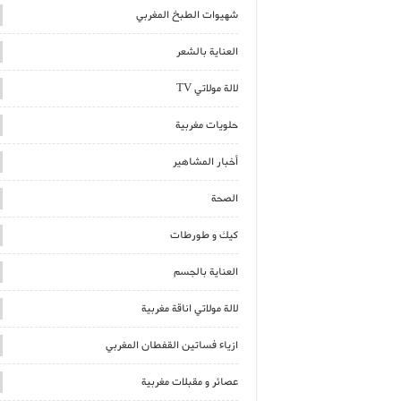
شهيوات الطبخ المغربي
العناية بالشعر
لالة مولاتي TV
حلويات مغربية
أخبار المشاهير
الصحة
كيك و طورطات
العناية بالجسم
لالة مولاتي اناقة مغربية
ازياء فساتين القفطان المغربي
عصائر و مقبلات مغربية