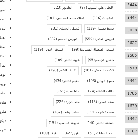
الحمل
3444
القضاء على الشيب
(97)
المقادير
(223)
الحيا
3444
المكونات
(116)
الملك محمد السادس
(101)
الطب
العر
بسمة بوسيل
(139)
تبييض الاسنان
(231)
3028
العنا
تبييض البشرة
(559)
تبييض الجسم
(332)
2627
العن
تبييض المنطقة الحساسة
(199)
تبييض اليدين
(119)
2585
العنا
تعطير الجسم
(95)
تقوية الشعر
(109)
المرأ
2579
تكثيف الرموش
(101)
تكثيف الشعر
(195)
الوص
2341
تلميع الاواني
(103)
تنعيم الشعر
(434)
تربية
حالات الشفاء
(124)
دنيا بطمة
(761)
تعلي
1785
سعد المجرد
(113)
سعد لمجرد
(226)
حلوي
1639
حلوي
سعيدة شرف
(111)
سلمى رشيد
(167)
1347
ديكو
صباغة الشعر
(140)
طريقة التحضير
(151)
شهيو
1162
عدد الاصابات
(151)
فن
(427)
فوائد
(109)