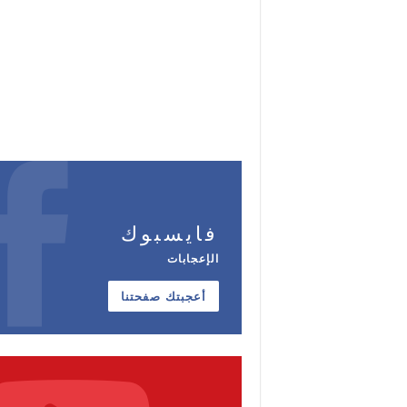
فايسبوك
الإعجابات
أعجبتك صفحتنا