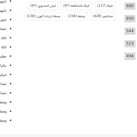
شهيو
680
كيكة
(117)
كيكة بالشكلاط
(97)
ليلى الحديوي
(97)
شهيو
مشاهير
(428)
وصفة
(156)
وصفة لزيادة الوزن
(138)
650
صور 
عصائ
544
لالة م
513
لالة 
494
مطبخ
مكيا
ميكرو
نصائ
نصائ
وصفا
وصفا
وصفا