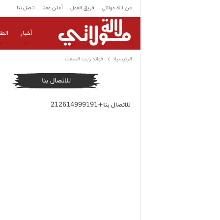
عن لالة مولاتي
فريق العمل
أعلن معنا
اتصل بنا
أخبار
الط
الرئيسية
فوائد زيت السمك
للاتصال بنا
للاتصال بنا+212614999191