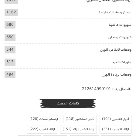
عصائر و مقبلات مغربية
1162
شهيوات عالمية
680
شهيوات رمضان
650
وصفات لانقاص الوزن
544
حلويات العيد
513
وصفات لزيادة الوزن
494
للاتصال بنا+212614999191
كلمات البحث
أخبار الفنانين
(104)
أخبار المشاهير
(118)
ابتسام تسكت
(120)
ازالة التجاعيد
(351)
ازالة الشعر الزائد
(151)
ازالة الشيب
(222)