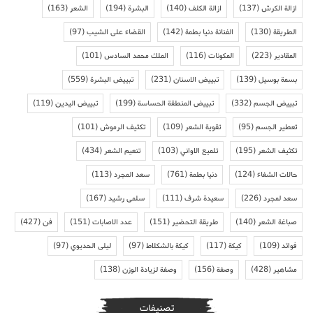
ازالة الكرش
(137)
ازالة الكلف
(140)
البشرة
(194)
الشعر
(163)
الطريقة
(130)
الفنانة دنيا بطمة
(142)
القضاء على الشيب
(97)
المقادير
(223)
المكونات
(116)
الملك محمد السادس
(101)
بسمة بوسيل
(139)
تبييض الاسنان
(231)
تبييض البشرة
(559)
تبييض الجسم
(332)
تبييض المنطقة الحساسة
(199)
تبييض اليدين
(119)
تعطير الجسم
(95)
تقوية الشعر
(109)
تكثيف الرموش
(101)
تكثيف الشعر
(195)
تلميع الاواني
(103)
تنعيم الشعر
(434)
حالات الشفاء
(124)
دنيا بطمة
(761)
سعد المجرد
(113)
سعد لمجرد
(226)
سعيدة شرف
(111)
سلمى رشيد
(167)
صباغة الشعر
(140)
طريقة التحضير
(151)
عدد الاصابات
(151)
فن
(427)
فوائد
(109)
كيكة
(117)
كيكة بالشكلاط
(97)
ليلى الحديوي
(97)
مشاهير
(428)
وصفة
(156)
وصفة لزيادة الوزن
(138)
تصنيفات