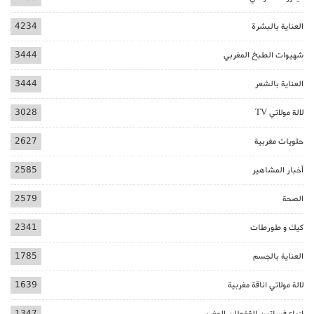
العناية بالبشرة
4234
شهيوات الطبخ المغربي
3444
العناية بالشعر
3444
لالة مولاتي TV
3028
حلويات مغربية
2627
أخبار المشاهير
2585
الصحة
2579
كيك و طورطات
2341
العناية بالجسم
1785
لالة مولاتي اناقة مغربية
1639
ازياء فساتين القفطان المغربي
1347