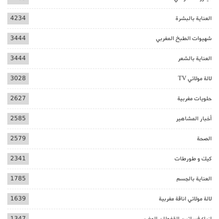
العناية بالبشرة
4234
شهيوات الطبخ المغربي
3444
العناية بالشعر
3444
لالة مولاتي TV
3028
حلويات مغربية
2627
أخبار المشاهير
2585
الصحة
2579
كيك و طورطات
2341
العناية بالجسم
1785
لالة مولاتي اناقة مغربية
1639
ازياء فساتين القفطان المغربي
1347