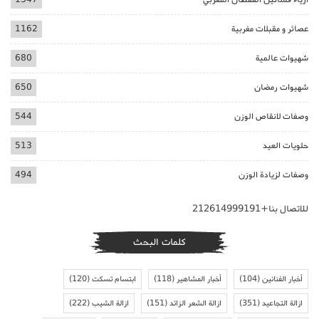
عصائر و مقبلات مغربية
1162
شهيوات عالمية
680
شهيوات رمضان
650
وصفات لانقاص الوزن
544
حلويات العيد
513
وصفات لزيادة الوزن
494
للاتصال بنا+212614999191
كلمات البحث
أخبار الفنانين
(104)
أخبار المشاهير
(118)
ابتسام تسكت
(120)
ازالة التجاعيد
(351)
ازالة الشعر الزائد
(151)
ازالة الشيب
(222)