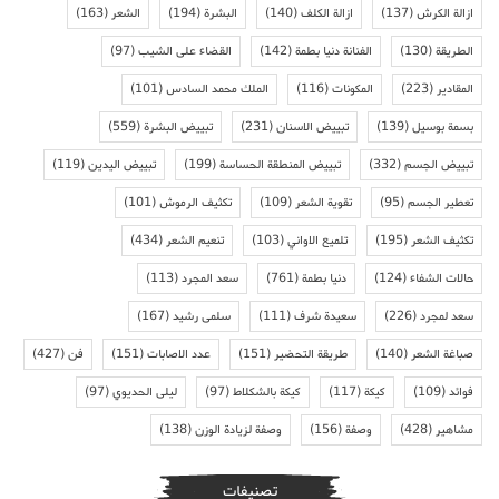
ازالة الكرش
(137)
ازالة الكلف
(140)
البشرة
(194)
الشعر
(163)
الطريقة
(130)
الفنانة دنيا بطمة
(142)
القضاء على الشيب
(97)
المقادير
(223)
المكونات
(116)
الملك محمد السادس
(101)
بسمة بوسيل
(139)
تبييض الاسنان
(231)
تبييض البشرة
(559)
تبييض الجسم
(332)
تبييض المنطقة الحساسة
(199)
تبييض اليدين
(119)
تعطير الجسم
(95)
تقوية الشعر
(109)
تكثيف الرموش
(101)
تكثيف الشعر
(195)
تلميع الاواني
(103)
تنعيم الشعر
(434)
حالات الشفاء
(124)
دنيا بطمة
(761)
سعد المجرد
(113)
سعد لمجرد
(226)
سعيدة شرف
(111)
سلمى رشيد
(167)
صباغة الشعر
(140)
طريقة التحضير
(151)
عدد الاصابات
(151)
فن
(427)
فوائد
(109)
كيكة
(117)
كيكة بالشكلاط
(97)
ليلى الحديوي
(97)
مشاهير
(428)
وصفة
(156)
وصفة لزيادة الوزن
(138)
تصنيفات