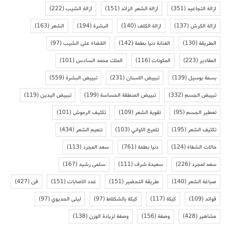
ازالة التجاعيد
(351)
ازالة الشعر الزائد
(151)
ازالة الشيب
(222)
ازالة الكرش
(137)
ازالة الكلف
(140)
البشرة
(194)
الشعر
(163)
الطريقة
(130)
الفنانة دنيا بطمة
(142)
القضاء على الشيب
(97)
المقادير
(223)
المكونات
(116)
الملك محمد السادس
(101)
بسمة بوسيل
(139)
تبييض الاسنان
(231)
تبييض البشرة
(559)
تبييض الجسم
(332)
تبييض المنطقة الحساسة
(199)
تبييض اليدين
(119)
تعطير الجسم
(95)
تقوية الشعر
(109)
تكثيف الرموش
(101)
تكثيف الشعر
(195)
تلميع الاواني
(103)
تنعيم الشعر
(434)
حالات الشفاء
(124)
دنيا بطمة
(761)
سعد المجرد
(113)
سعد لمجرد
(226)
سعيدة شرف
(111)
سلمى رشيد
(167)
صباغة الشعر
(140)
طريقة التحضير
(151)
عدد الاصابات
(151)
فن
(427)
فوائد
(109)
كيكة
(117)
كيكة بالشكلاط
(97)
ليلى الحديوي
(97)
مشاهير
(428)
وصفة
(156)
وصفة لزيادة الوزن
(138)