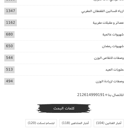
ازياء فساتين القفطان المغربي
1347
عصائر و مقبلات مغربية
1162
شهيوات عالمية
680
شهيوات رمضان
650
وصفات لانقاص الوزن
544
حلويات العيد
513
وصفات لزيادة الوزن
494
للاتصال بنا+212614999191
كلمات البحث
أخبار الفنانين
(104)
أخبار المشاهير
(118)
ابتسام تسكت
(120)