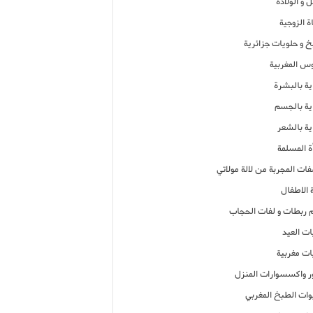
 و الولادة
ة الزوجية
خ و حلويات جزائرية
وس المغربية
ية بالبشرة
اية بالجسم
ية بالشعر
ة المسلمة
فات المجربة من لالة مولاتي
 الاطفال
م ربطات و لفات الحجاب
ات العيد
ات مغربية
ر واكسسوارات المنزل
ات الطبخ المغربي