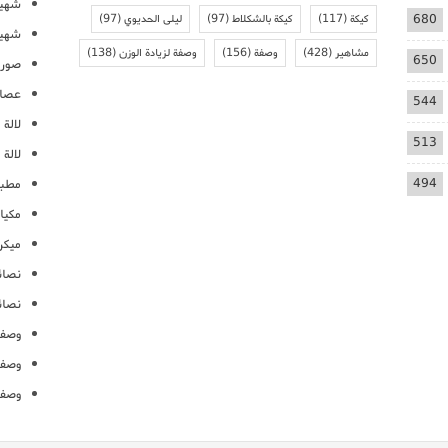
شهيو
680
كيكة
(117)
كيكة بالشكلاط
(97)
ليلى الحديوي
(97)
شهيو
مشاهير
(428)
وصفة
(156)
وصفة لزيادة الوزن
(138)
650
صور 
عصائ
544
لالة م
513
لالة 
494
مطبخ
مكيا
ميكرو
نصائ
نصائ
وصفا
وصفا
وصفا