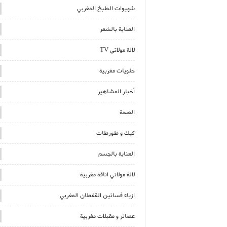
شهيوات الطبخ المغربي
العناية بالشعر
لالة مولاتي TV
حلويات مغربية
أخبار المشاهير
الصحة
كيك و طورطات
العناية بالجسم
لالة مولاتي اناقة مغربية
ازياء فساتين القفطان المغربي
عصائر و مقبلات مغربية