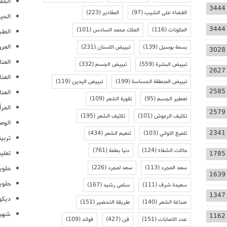
الحمل
3444
القضاء على الشيب
(97)
المقادير
(223)
الحيا
3444
المكونات
(116)
الملك محمد السادس
(101)
الطب
العر
بسمة بوسيل
(139)
تبييض الاسنان
(231)
3028
العنا
تبييض البشرة
(559)
تبييض الجسم
(332)
2627
العن
تبييض المنطقة الحساسة
(199)
تبييض اليدين
(119)
2585
العنا
تعطير الجسم
(95)
تقوية الشعر
(109)
المرأ
2579
تكثيف الرموش
(101)
تكثيف الشعر
(195)
الوص
2341
تلميع الاواني
(103)
تنعيم الشعر
(434)
تربية
حالات الشفاء
(124)
دنيا بطمة
(761)
تعلي
1785
سعد المجرد
(113)
سعد لمجرد
(226)
حلوي
1639
حلوي
سعيدة شرف
(111)
سلمى رشيد
(167)
1347
ديكو
صباغة الشعر
(140)
طريقة التحضير
(151)
شهيو
1162
عدد الاصابات
(151)
فن
(427)
فوائد
(109)