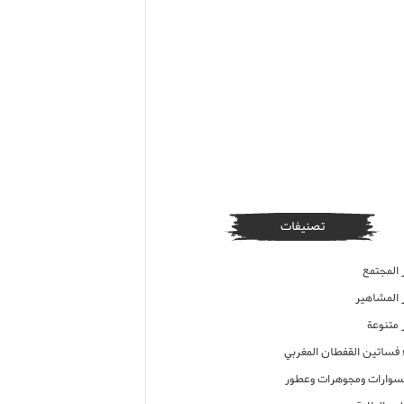
تصنيفات
 المجتمع
ر المشاهير
 متنوعة
ء فساتين القفطان المغربي
وارات ومجوهرات وعطور