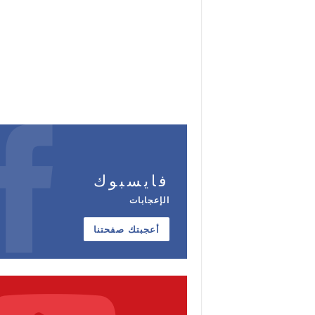
فايسبوك
الإعجابات
أعجبتك صفحتنا