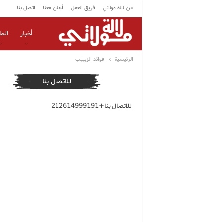
عن لالة مولاتي
فريق العمل
أعلن معنا
اتصل بنا
أخبار
الط
الرئيسية
فوائد الزبييب
للاتصال بنا
للاتصال بنا+212614999191