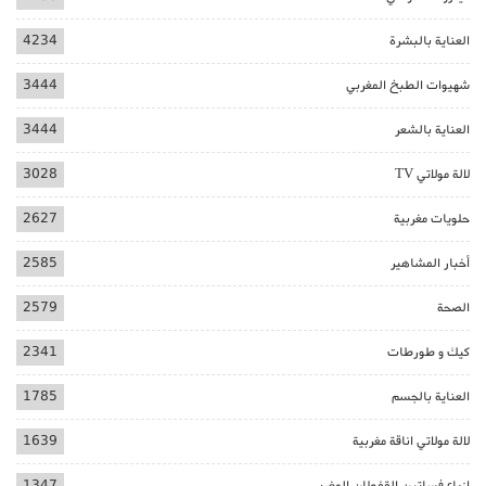
العناية بالبشرة
4234
شهيوات الطبخ المغربي
3444
العناية بالشعر
3444
لالة مولاتي TV
3028
حلويات مغربية
2627
أخبار المشاهير
2585
الصحة
2579
كيك و طورطات
2341
العناية بالجسم
1785
لالة مولاتي اناقة مغربية
1639
ازياء فساتين القفطان المغربي
1347