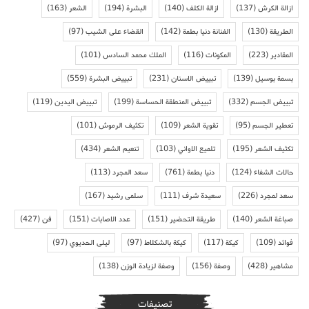
ازالة الكرش
(137)
ازالة الكلف
(140)
البشرة
(194)
الشعر
(163)
الطريقة
(130)
الفنانة دنيا بطمة
(142)
القضاء على الشيب
(97)
المقادير
(223)
المكونات
(116)
الملك محمد السادس
(101)
بسمة بوسيل
(139)
تبييض الاسنان
(231)
تبييض البشرة
(559)
تبييض الجسم
(332)
تبييض المنطقة الحساسة
(199)
تبييض اليدين
(119)
تعطير الجسم
(95)
تقوية الشعر
(109)
تكثيف الرموش
(101)
تكثيف الشعر
(195)
تلميع الاواني
(103)
تنعيم الشعر
(434)
حالات الشفاء
(124)
دنيا بطمة
(761)
سعد المجرد
(113)
سعد لمجرد
(226)
سعيدة شرف
(111)
سلمى رشيد
(167)
صباغة الشعر
(140)
طريقة التحضير
(151)
عدد الاصابات
(151)
فن
(427)
فوائد
(109)
كيكة
(117)
كيكة بالشكلاط
(97)
ليلى الحديوي
(97)
مشاهير
(428)
وصفة
(156)
وصفة لزيادة الوزن
(138)
تصنيفات