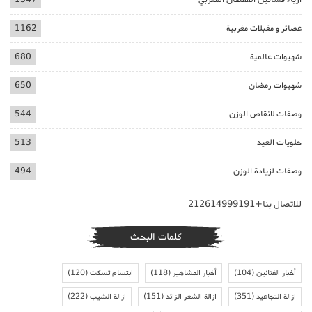
عصائر و مقبلات مغربية
1162
شهيوات عالمية
680
شهيوات رمضان
650
وصفات لانقاص الوزن
544
حلويات العيد
513
وصفات لزيادة الوزن
494
للاتصال بنا+212614999191
كلمات البحث
أخبار الفنانين
(104)
أخبار المشاهير
(118)
ابتسام تسكت
(120)
ازالة التجاعيد
(351)
ازالة الشعر الزائد
(151)
ازالة الشيب
(222)