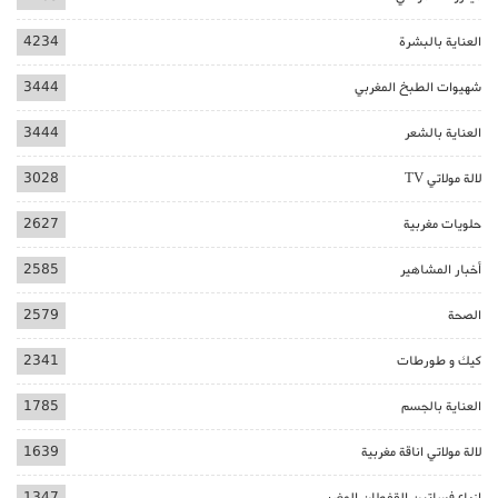
العناية بالبشرة
4234
شهيوات الطبخ المغربي
3444
العناية بالشعر
3444
لالة مولاتي TV
3028
حلويات مغربية
2627
أخبار المشاهير
2585
الصحة
2579
كيك و طورطات
2341
العناية بالجسم
1785
لالة مولاتي اناقة مغربية
1639
ازياء فساتين القفطان المغربي
1347