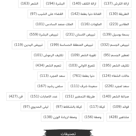
ازالة الكرش
(137)
ازالة الكلف
(140)
البشرة
(194)
الشعر
(163)
الطريقة
(130)
الفنانة دنيا بطمة
(142)
القضاء على الشيب
(97)
المقادير
(223)
المكونات
(116)
الملك محمد السادس
(101)
بسمة بوسيل
(139)
تبييض الاسنان
(231)
تبييض البشرة
(559)
تبييض الجسم
(332)
تبييض المنطقة الحساسة
(199)
تبييض اليدين
(119)
تعطير الجسم
(95)
تقوية الشعر
(109)
تكثيف الرموش
(101)
تكثيف الشعر
(195)
تلميع الاواني
(103)
تنعيم الشعر
(434)
حالات الشفاء
(124)
دنيا بطمة
(761)
سعد المجرد
(113)
سعد لمجرد
(226)
سعيدة شرف
(111)
سلمى رشيد
(167)
صباغة الشعر
(140)
طريقة التحضير
(151)
عدد الاصابات
(151)
فن
(427)
فوائد
(109)
كيكة
(117)
كيكة بالشكلاط
(97)
ليلى الحديوي
(97)
مشاهير
(428)
وصفة
(156)
وصفة لزيادة الوزن
(138)
تصنيفات