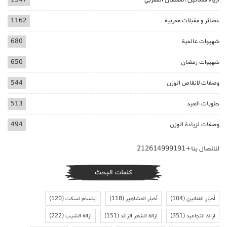
عصائر و مقبلات مغربية
1162
شهيوات عالمية
680
شهيوات رمضان
650
وصفات لانقاص الوزن
544
حلويات العيد
513
وصفات لزيادة الوزن
494
للاتصال بنا+212614999191
كلمات البحث
أخبار الفنانين
(104)
أخبار المشاهير
(118)
ابتسام تسكت
(120)
ازالة التجاعيد
(351)
ازالة الشعر الزائد
(151)
ازالة الشيب
(222)