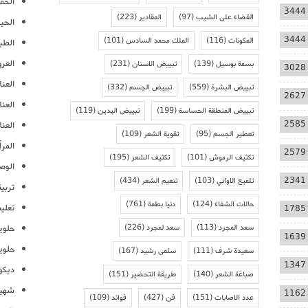
الحمل
3444
القضاء على الشيب
(97)
المقادير
(223)
الحيا
3444
المكونات
(116)
الملك محمد السادس
(101)
الطب
العر
بسمة بوسيل
(139)
تبييض الاسنان
(231)
3028
العنا
تبييض البشرة
(559)
تبييض الجسم
(332)
2627
العن
تبييض المنطقة الحساسة
(199)
تبييض اليدين
(119)
2585
العنا
تعطير الجسم
(95)
تقوية الشعر
(109)
المرأ
2579
تكثيف الرموش
(101)
تكثيف الشعر
(195)
الوص
2341
تلميع الاواني
(103)
تنعيم الشعر
(434)
تربية
حالات الشفاء
(124)
دنيا بطمة
(761)
تعلي
1785
سعد المجرد
(113)
سعد لمجرد
(226)
حلوي
1639
حلوي
سعيدة شرف
(111)
سلمى رشيد
(167)
1347
ديكو
صباغة الشعر
(140)
طريقة التحضير
(151)
شهيو
1162
عدد الاصابات
(151)
فن
(427)
فوائد
(109)