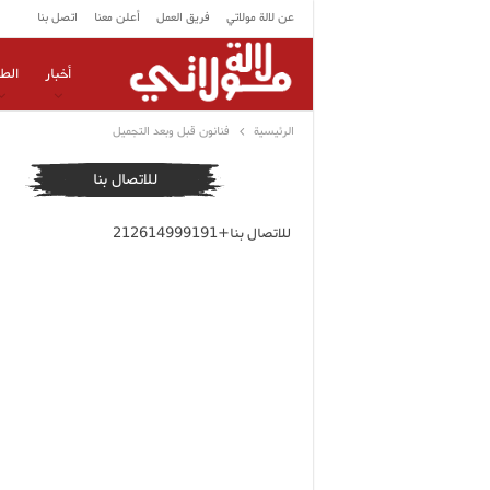
عن لالة مولاتي
فريق العمل
أعلن معنا
اتصل بنا
أخبار
الط
الرئيسية
فنانون قبل وبعد التجميل
للاتصال بنا
للاتصال بنا+212614999191