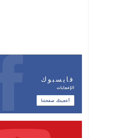
فايسبوك
الإعجابات
أعجبتك صفحتنا