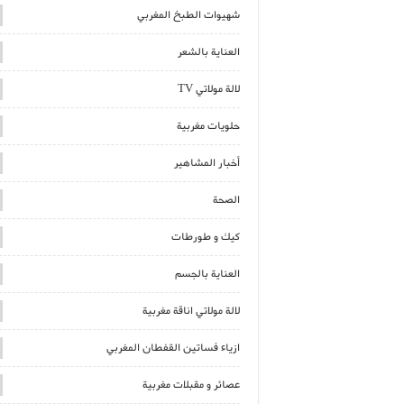
شهيوات الطبخ المغربي
العناية بالشعر
لالة مولاتي TV
حلويات مغربية
أخبار المشاهير
الصحة
كيك و طورطات
العناية بالجسم
لالة مولاتي اناقة مغربية
ازياء فساتين القفطان المغربي
عصائر و مقبلات مغربية