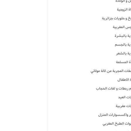
 و الولادة
ة الزوجية
خ و حلويات جزائرية
وس المغربية
ية بالبشرة
اية بالجسم
ية بالشعر
ة المسلمة
فات المجربة من لالة مولاتي
 الاطفال
م ربطات و لفات الحجاب
ات العيد
ات مغربية
ر واكسسوارات المنزل
ات الطبخ المغربي