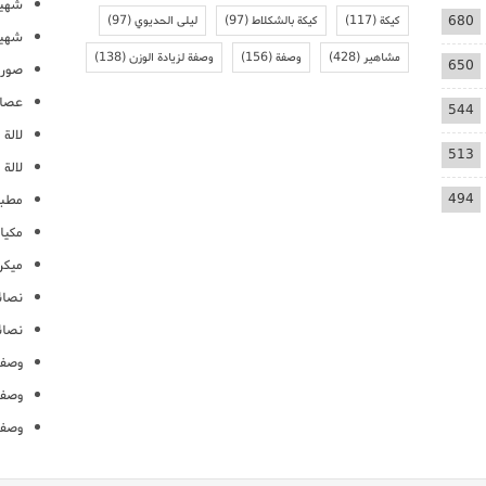
شهيو
680
كيكة
(117)
كيكة بالشكلاط
(97)
ليلى الحديوي
(97)
شهيو
مشاهير
(428)
وصفة
(156)
وصفة لزيادة الوزن
(138)
650
صور 
عصائ
544
لالة م
513
لالة 
494
مطبخ
مكيا
ميكرو
نصائ
نصائ
وصفا
وصفا
وصفا