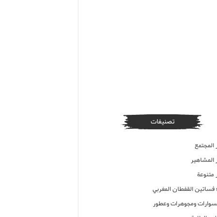
تصنيفات
 المجتمع
ر المشاهير
 متنوعة
ء فساتين القفطان المغربي
وارات ومجوهرات وعطور