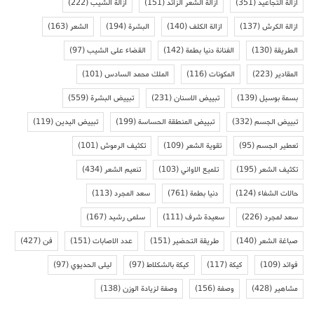
ازالة التجاعيد
(351)
ازالة الشعر الزائد
(151)
ازالة الشيب
(222)
ازالة الكرش
(137)
ازالة الكلف
(140)
البشرة
(194)
الشعر
(163)
الطريقة
(130)
الفنانة دنيا بطمة
(142)
القضاء على الشيب
(97)
المقادير
(223)
المكونات
(116)
الملك محمد السادس
(101)
بسمة بوسيل
(139)
تبييض الاسنان
(231)
تبييض البشرة
(559)
تبييض الجسم
(332)
تبييض المنطقة الحساسة
(199)
تبييض اليدين
(119)
تعطير الجسم
(95)
تقوية الشعر
(109)
تكثيف الرموش
(101)
تكثيف الشعر
(195)
تلميع الاواني
(103)
تنعيم الشعر
(434)
حالات الشفاء
(124)
دنيا بطمة
(761)
سعد المجرد
(113)
سعد لمجرد
(226)
سعيدة شرف
(111)
سلمى رشيد
(167)
صباغة الشعر
(140)
طريقة التحضير
(151)
عدد الاصابات
(151)
فن
(427)
فوائد
(109)
كيكة
(117)
كيكة بالشكلاط
(97)
ليلى الحديوي
(97)
مشاهير
(428)
وصفة
(156)
وصفة لزيادة الوزن
(138)