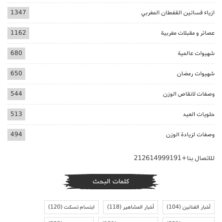
ازياء فساتين القفطان المغربي
1347
عصائر و مقبلات مغربية
1162
شهيوات عالمية
680
شهيوات رمضان
650
وصفات لانقاص الوزن
544
حلويات العيد
513
وصفات لزيادة الوزن
494
للاتصال بنا+212614999191
كلمات البحث
أخبار الفنانين
(104)
أخبار المشاهير
(118)
ابتسام تسكت
(120)