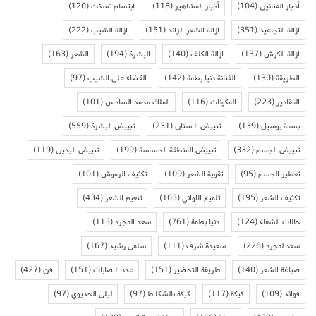
أخبار الفنانين
(104)
أخبار المشاهير
(118)
ابتسام تسكت
(120)
ازالة التجاعيد
(351)
ازالة الشعر الزائد
(151)
ازالة الشيب
(222)
ازالة الكرش
(137)
ازالة الكلف
(140)
البشرة
(194)
الشعر
(163)
الطريقة
(130)
الفنانة دنيا بطمة
(142)
القضاء على الشيب
(97)
المقادير
(223)
المكونات
(116)
الملك محمد السادس
(101)
بسمة بوسيل
(139)
تبييض الاسنان
(231)
تبييض البشرة
(559)
تبييض الجسم
(332)
تبييض المنطقة الحساسة
(199)
تبييض اليدين
(119)
تعطير الجسم
(95)
تقوية الشعر
(109)
تكثيف الرموش
(101)
تكثيف الشعر
(195)
تلميع الاواني
(103)
تنعيم الشعر
(434)
حالات الشفاء
(124)
دنيا بطمة
(761)
سعد المجرد
(113)
سعد لمجرد
(226)
سعيدة شرف
(111)
سلمى رشيد
(167)
صباغة الشعر
(140)
طريقة التحضير
(151)
عدد الاصابات
(151)
فن
(427)
فوائد
(109)
كيكة
(117)
كيكة بالشكلاط
(97)
ليلى الحديوي
(97)