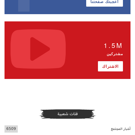
أعجبتك صفحتنا
1.5M
مشتركين
الاشتراك
فئات شعبية
أخبار المجتمع
6509