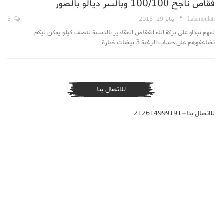
فقاص ناجح 100/100 وبالسر ديالو بالصور
Lalamoulati
يناير 19, 2015
5
لمهم نبداو على بركة الله الفقاص المقادير بالنسبة لنصف كيلو يمكن ليكم
تضاعفوهم على حساب الرغبة 3 بيضات خمارة…
للاتصال بنا
للاتصال بنا+212614999191