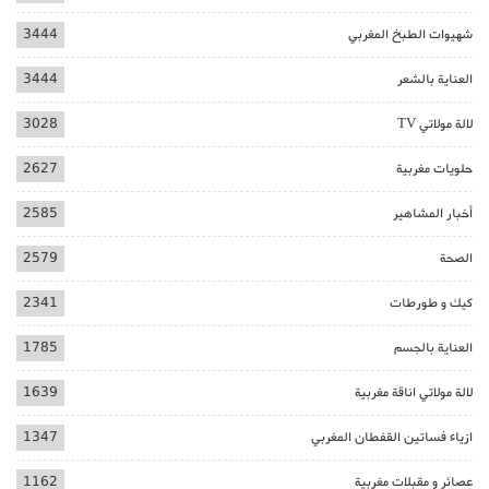
شهيوات الطبخ المغربي
3444
العناية بالشعر
3444
لالة مولاتي TV
3028
حلويات مغربية
2627
أخبار المشاهير
2585
الصحة
2579
كيك و طورطات
2341
العناية بالجسم
1785
لالة مولاتي اناقة مغربية
1639
ازياء فساتين القفطان المغربي
1347
عصائر و مقبلات مغربية
1162