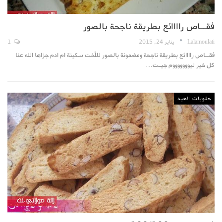
فقــاص راااائع بطريقة ناجحة بالصور
Lalamoulati
يناير 24, 2015
1
فقــاص راااائع بطريقة ناجحة ومضمونة بالصور للأخت سكينة ام ادم جزاها الله عنا
كل خير ليوووووووم جيـت…
حلويات العيد