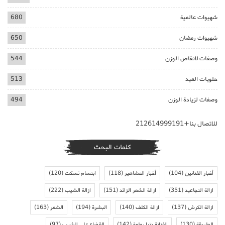
شهيوات عالمية
680
شهيوات رمضان
650
وصفات لانقاص الوزن
544
حلويات العيد
513
وصفات لزيادة الوزن
494
للاتصال بنا+212614999191
كلمات البحث
أخبار الفنانين
(104)
أخبار المشاهير
(118)
ابتسام تسكت
(120)
ازالة التجاعيد
(351)
ازالة الشعر الزائد
(151)
ازالة الشيب
(222)
ازالة الكرش
(137)
ازالة الكلف
(140)
البشرة
(194)
الشعر
(163)
الطريقة
(130)
الفنانة دنيا بطمة
(142)
القضاء على الشيب
(97)