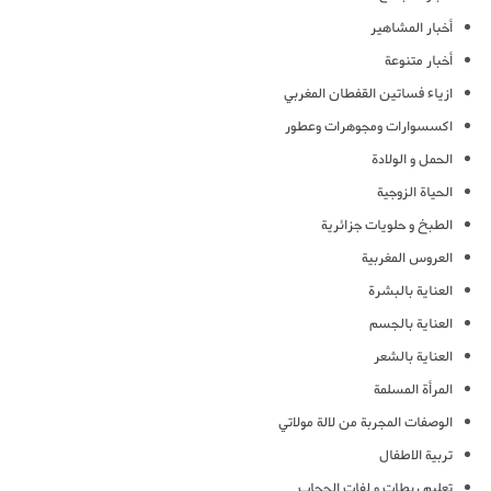
أخبار المشاهير
أخبار متنوعة
ازياء فساتين القفطان المغربي
اكسسوارات ومجوهرات وعطور
الحمل و الولادة
الحياة الزوجية
الطبخ و حلويات جزائرية
العروس المغربية
العناية بالبشرة
العناية بالجسم
العناية بالشعر
المرأة المسلمة
الوصفات المجربة من لالة مولاتي
تربية الاطفال
تعليم ربطات و لفات الحجاب