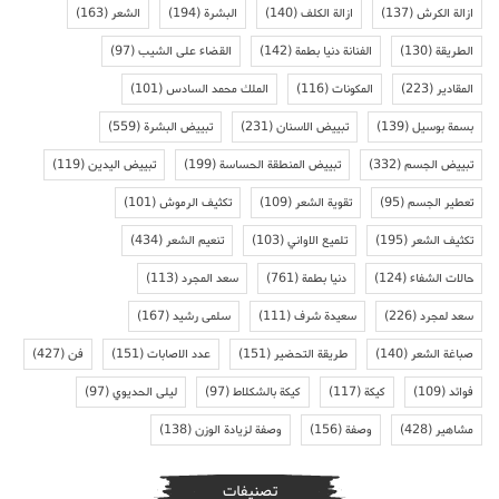
ازالة الكرش
(137)
ازالة الكلف
(140)
البشرة
(194)
الشعر
(163)
الطريقة
(130)
الفنانة دنيا بطمة
(142)
القضاء على الشيب
(97)
المقادير
(223)
المكونات
(116)
الملك محمد السادس
(101)
بسمة بوسيل
(139)
تبييض الاسنان
(231)
تبييض البشرة
(559)
تبييض الجسم
(332)
تبييض المنطقة الحساسة
(199)
تبييض اليدين
(119)
تعطير الجسم
(95)
تقوية الشعر
(109)
تكثيف الرموش
(101)
تكثيف الشعر
(195)
تلميع الاواني
(103)
تنعيم الشعر
(434)
حالات الشفاء
(124)
دنيا بطمة
(761)
سعد المجرد
(113)
سعد لمجرد
(226)
سعيدة شرف
(111)
سلمى رشيد
(167)
صباغة الشعر
(140)
طريقة التحضير
(151)
عدد الاصابات
(151)
فن
(427)
فوائد
(109)
كيكة
(117)
كيكة بالشكلاط
(97)
ليلى الحديوي
(97)
مشاهير
(428)
وصفة
(156)
وصفة لزيادة الوزن
(138)
تصنيفات