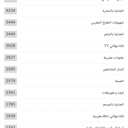
العناية بالبشرة
4234
شهيوات الطبخ المغربي
3444
العناية بالشعر
3444
لالة مولاتي TV
3028
حلويات مغربية
2627
أخبار المشاهير
2585
الصحة
2579
كيك و طورطات
2341
العناية بالجسم
1785
لالة مولاتي اناقة مغربية
1639
ازياء فساتين القفطان المغربي
1347