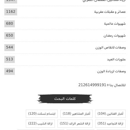
عصائر و مقبلات مغربية
1162
شهيوات عالمية
680
شهيوات رمضان
650
وصفات لانقاص الوزن
544
حلويات العيد
513
وصفات لزيادة الوزن
494
للاتصال بنا+212614999191
كلمات البحث
أخبار الفنانين
(104)
أخبار المشاهير
(118)
ابتسام تسكت
(120)
ازالة التجاعيد
(351)
ازالة الشعر الزائد
(151)
ازالة الشيب
(222)