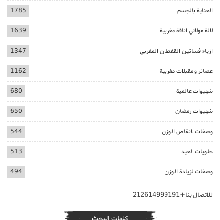
العناية بالجسم
1785
لالة مولاتي اناقة مغربية
1639
ازياء فساتين القفطان المغربي
1347
عصائر و مقبلات مغربية
1162
شهيوات عالمية
680
شهيوات رمضان
650
وصفات لانقاص الوزن
544
حلويات العيد
513
وصفات لزيادة الوزن
494
للاتصال بنا+212614999191
كلمات البحث