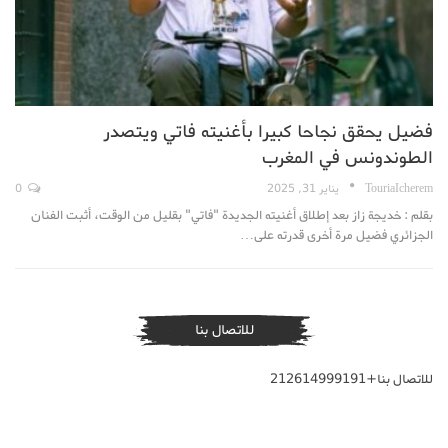
فضيل يحقق نجاحا كبيرا بأغنيته فاتي ويتصدر
الطوندونس في المغرب
TouriaIcherem
يناير 31, 2025
0
بقلم : خديجة زاز بعد إطلاق أغنيته الجديدة "فاتي" بقليل من الوقت، أثبت الفنان
الجزائري فضيل مرة أخرى قدرته على…
للاتصال بنا
للاتصال بنا+212614999191