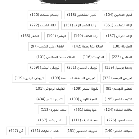
أخبار الفنانين
(104)
أخبار المشاهير
(118)
ابتسام تسكت
(120)
ازالة التجاعيد
(351)
ازالة الشعر الزائد
(151)
ازالة الشيب
(222)
ازالة الكرش
(137)
ازالة الكلف
(140)
البشرة
(194)
الشعر
(163)
الطريقة
(130)
الفنانة دنيا بطمة
(142)
القضاء على الشيب
(97)
المقادير
(223)
المكونات
(116)
الملك محمد السادس
(101)
بسمة بوسيل
(139)
تبييض الاسنان
(231)
تبييض البشرة
(559)
تبييض الجسم
(332)
تبييض المنطقة الحساسة
(199)
تبييض اليدين
(119)
تعطير الجسم
(95)
تقوية الشعر
(109)
تكثيف الرموش
(101)
تكثيف الشعر
(195)
تلميع الاواني
(103)
تنعيم الشعر
(434)
حالات الشفاء
(124)
دنيا بطمة
(761)
سعد المجرد
(113)
سعد لمجرد
(226)
سعيدة شرف
(111)
سلمى رشيد
(167)
صباغة الشعر
(140)
طريقة التحضير
(151)
عدد الاصابات
(151)
فن
(427)