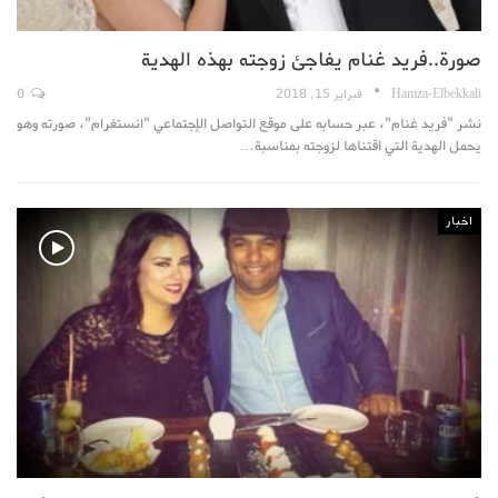
صورة..فريد غنام يفاجئ زوجته بهذه الهدية
Hamza-Elbekkali
فبراير 15, 2018
0
نشر "فريد غنام"، عبر حسابه على موقع التواصل الإجتماعي "انستغرام"، صورته وهو
يحمل الهدية التي اقتناها لزوجته بمناسبة…
اخبار