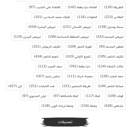
الطريقة
(130)
الفنانة دنيا بطمة
(142)
القضاء على الشيب
(97)
المقادير
(223)
المكونات
(116)
الملك محمد السادس
(101)
بسمة بوسيل
(139)
تبييض الاسنان
(231)
تبييض البشرة
(559)
تبييض الجسم
(332)
تبييض المنطقة الحساسة
(199)
تبييض اليدين
(119)
تعطير الجسم
(95)
تقوية الشعر
(109)
تكثيف الرموش
(101)
تكثيف الشعر
(195)
تلميع الاواني
(103)
تنعيم الشعر
(434)
حالات الشفاء
(124)
دنيا بطمة
(761)
سعد المجرد
(113)
سعد لمجرد
(226)
سعيدة شرف
(111)
سلمى رشيد
(167)
صباغة الشعر
(140)
طريقة التحضير
(151)
عدد الاصابات
(151)
فن
(427)
فوائد
(109)
كيكة
(117)
كيكة بالشكلاط
(97)
ليلى الحديوي
(97)
مشاهير
(428)
وصفة
(156)
وصفة لزيادة الوزن
(138)
تصنيفات