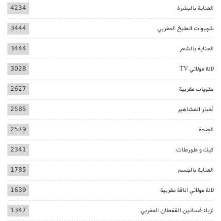
العناية بالبشرة
4234
شهيوات الطبخ المغربي
3444
العناية بالشعر
3444
لالة مولاتي TV
3028
حلويات مغربية
2627
أخبار المشاهير
2585
الصحة
2579
كيك و طورطات
2341
العناية بالجسم
1785
لالة مولاتي اناقة مغربية
1639
ازياء فساتين القفطان المغربي
1347