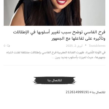
فرح الفاسي توضح سبب تغيير أسلوبها في الإطلالات
وتأثيره على تفاعلها مع الجمهور
TouriaIcherem
أبريل 2, 2025
0
في الآونة الأخيرة، ظهرت الفنانة المغربية فرح الفاسي بإطلالات مختلفة لفتت انتباه
جمهورها، حيث تميزت بأسلوب جديد يبرز…
للاتصال بنا
للاتصال بنا+212614999191