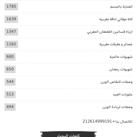
العناية بالجسم
1785
لالة مولاتي اناقة مغربية
1639
ازياء فساتين القفطان المغربي
1347
عصائر و مقبلات مغربية
1162
شهيوات عالمية
680
شهيوات رمضان
650
وصفات لانقاص الوزن
544
حلويات العيد
513
وصفات لزيادة الوزن
494
للاتصال بنا+212614999191
كلمات البحث