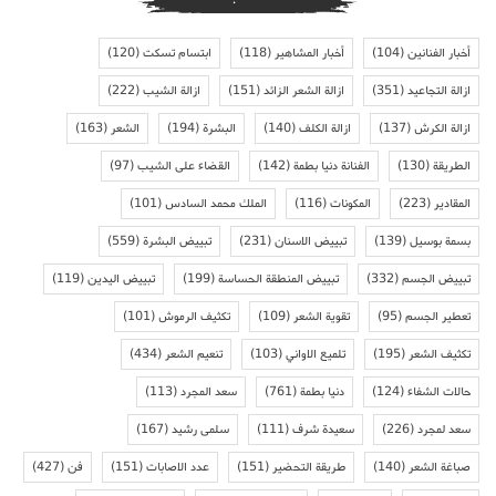
أخبار الفنانين
(104)
أخبار المشاهير
(118)
ابتسام تسكت
(120)
ازالة التجاعيد
(351)
ازالة الشعر الزائد
(151)
ازالة الشيب
(222)
ازالة الكرش
(137)
ازالة الكلف
(140)
البشرة
(194)
الشعر
(163)
الطريقة
(130)
الفنانة دنيا بطمة
(142)
القضاء على الشيب
(97)
المقادير
(223)
المكونات
(116)
الملك محمد السادس
(101)
بسمة بوسيل
(139)
تبييض الاسنان
(231)
تبييض البشرة
(559)
تبييض الجسم
(332)
تبييض المنطقة الحساسة
(199)
تبييض اليدين
(119)
تعطير الجسم
(95)
تقوية الشعر
(109)
تكثيف الرموش
(101)
تكثيف الشعر
(195)
تلميع الاواني
(103)
تنعيم الشعر
(434)
حالات الشفاء
(124)
دنيا بطمة
(761)
سعد المجرد
(113)
سعد لمجرد
(226)
سعيدة شرف
(111)
سلمى رشيد
(167)
صباغة الشعر
(140)
طريقة التحضير
(151)
عدد الاصابات
(151)
فن
(427)