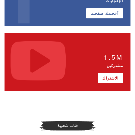
الإعجابات
أعجبتك صفحتنا
1.5M
مشتركين
الاشتراك
فئات شعبية