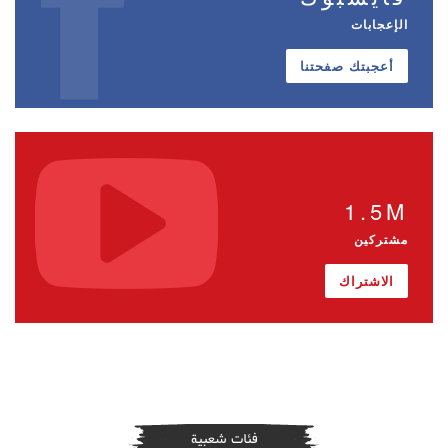
الإعجابات
أعجبتك صفحتنا
1.5M
مشتركين
الاشتراك
فئات شعبية