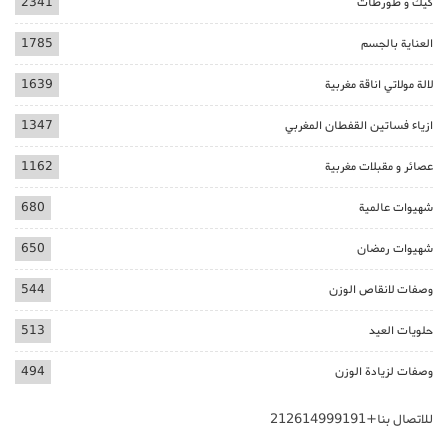
كيك و طورطات
2341
العناية بالجسم
1785
لالة مولاتي اناقة مغربية
1639
ازياء فساتين القفطان المغربي
1347
عصائر و مقبلات مغربية
1162
شهيوات عالمية
680
شهيوات رمضان
650
وصفات لانقاص الوزن
544
حلويات العيد
513
وصفات لزيادة الوزن
494
للاتصال بنا+212614999191