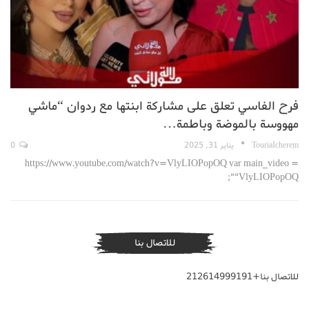
فرح الفاسي تعلق على مشاركة ابنتها مع ردوان “ماشي
مهووسة بالموضة وباطمة…
TouriaIcherem
يناير 31, 2025
0
https://www.youtube.com/watch?v=VlyLIOPopOQ var main_video =
"VlyLIOPopOQ";
للاتصال بنا
للاتصال بنا+212614999191