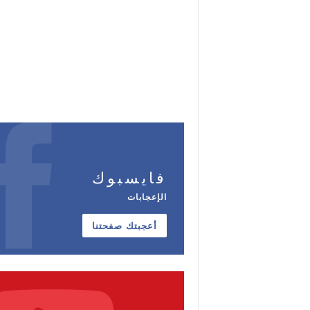
فايسبوك
الإعجابات
أعجبتك صفحتنا