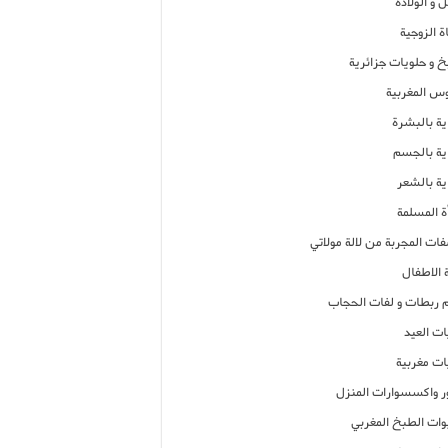
 و الولادة
ة الزوجية
خ و حلويات جزائرية
وس المغربية
ية بالبشرة
اية بالجسم
ية بالشعر
ة المسلمة
فات المجربة من لالة مولاتي
 الاطفال
م ربطات و لفات الحجاب
ات العيد
ات مغربية
ر واكسسوارات المنزل
ات الطبخ المغربي