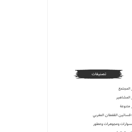
تصنيفات
 المجتمع
ر المشاهير
 متنوعة
ء فساتين القفطان المغربي
وارات ومجوهرات وعطور