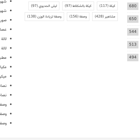
شهيو
680
كيكة
(117)
كيكة بالشكلاط
(97)
ليلى الحديوي
(97)
شهيو
مشاهير
(428)
وصفة
(156)
وصفة لزيادة الوزن
(138)
650
صور 
عصائ
544
لالة م
513
لالة 
494
مطبخ
مكيا
ميكرو
نصائ
نصائ
وصفا
وصفا
وصفا