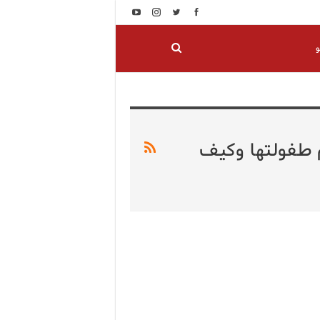
و
م طفولتها وكيف