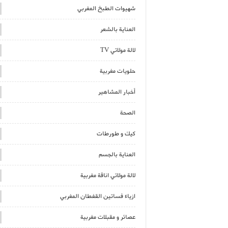
شهيوات الطبخ المغربي
العناية بالشعر
لالة مولاتي TV
حلويات مغربية
أخبار المشاهير
الصحة
كيك و طورطات
العناية بالجسم
لالة مولاتي اناقة مغربية
ازياء فساتين القفطان المغربي
عصائر و مقبلات مغربية