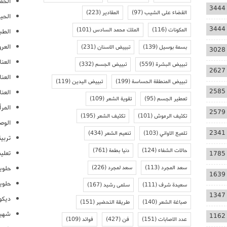
الحمل
3444
القضاء على الشيب
(97)
المقادير
(223)
الحيا
3444
المكونات
(116)
الملك محمد السادس
(101)
الطب
العر
بسمة بوسيل
(139)
تبييض الاسنان
(231)
3028
العنا
تبييض البشرة
(559)
تبييض الجسم
(332)
2627
العن
تبييض المنطقة الحساسة
(199)
تبييض اليدين
(119)
2585
العنا
تعطير الجسم
(95)
تقوية الشعر
(109)
المرأ
2579
تكثيف الرموش
(101)
تكثيف الشعر
(195)
الوص
2341
تلميع الاواني
(103)
تنعيم الشعر
(434)
تربية
حالات الشفاء
(124)
دنيا بطمة
(761)
تعلي
1785
سعد المجرد
(113)
سعد لمجرد
(226)
حلوي
1639
حلوي
سعيدة شرف
(111)
سلمى رشيد
(167)
1347
ديكو
صباغة الشعر
(140)
طريقة التحضير
(151)
شهيو
1162
عدد الاصابات
(151)
فن
(427)
فوائد
(109)