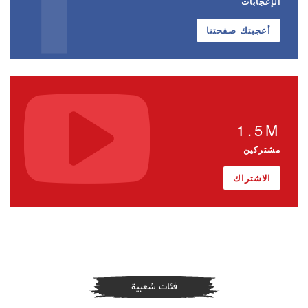
الإعجابات
أعجبتك صفحتنا
1.5M
مشتركين
الاشتراك
فئات شعبية