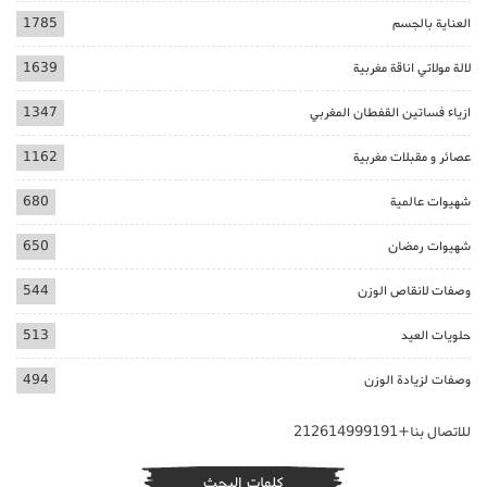
العناية بالجسم
1785
لالة مولاتي اناقة مغربية
1639
ازياء فساتين القفطان المغربي
1347
عصائر و مقبلات مغربية
1162
شهيوات عالمية
680
شهيوات رمضان
650
وصفات لانقاص الوزن
544
حلويات العيد
513
وصفات لزيادة الوزن
494
للاتصال بنا+212614999191
كلمات البحث