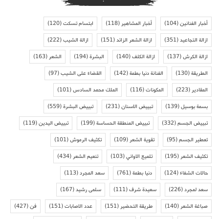
أخبار الفنانين
(104)
أخبار المشاهير
(118)
ابتسام تسكت
(120)
ازالة التجاعيد
(351)
ازالة الشعر الزائد
(151)
ازالة الشيب
(222)
ازالة الكرش
(137)
ازالة الكلف
(140)
البشرة
(194)
الشعر
(163)
الطريقة
(130)
الفنانة دنيا بطمة
(142)
القضاء على الشيب
(97)
المقادير
(223)
المكونات
(116)
الملك محمد السادس
(101)
بسمة بوسيل
(139)
تبييض الاسنان
(231)
تبييض البشرة
(559)
تبييض الجسم
(332)
تبييض المنطقة الحساسة
(199)
تبييض اليدين
(119)
تعطير الجسم
(95)
تقوية الشعر
(109)
تكثيف الرموش
(101)
تكثيف الشعر
(195)
تلميع الاواني
(103)
تنعيم الشعر
(434)
حالات الشفاء
(124)
دنيا بطمة
(761)
سعد المجرد
(113)
سعد لمجرد
(226)
سعيدة شرف
(111)
سلمى رشيد
(167)
صباغة الشعر
(140)
طريقة التحضير
(151)
عدد الاصابات
(151)
فن
(427)