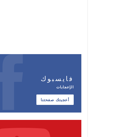
فايسبوك
الإعجابات
أعجبتك صفحتنا