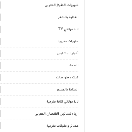
شهيوات الطبخ المغربي
العناية بالشعر
لالة مولاتي TV
حلويات مغربية
أخبار المشاهير
الصحة
كيك و طورطات
العناية بالجسم
لالة مولاتي اناقة مغربية
ازياء فساتين القفطان المغربي
عصائر و مقبلات مغربية