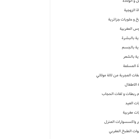
 و الولادة
ة الزوجية
خ و حلويات جزائرية
وس المغربية
ية بالبشرة
اية بالجسم
ية بالشعر
ة المسلمة
فات المجربة من لالة مولاتي
 الاطفال
م ربطات و لفات الحجاب
ات العيد
ات مغربية
ر واكسسوارات المنزل
ات الطبخ المغربي