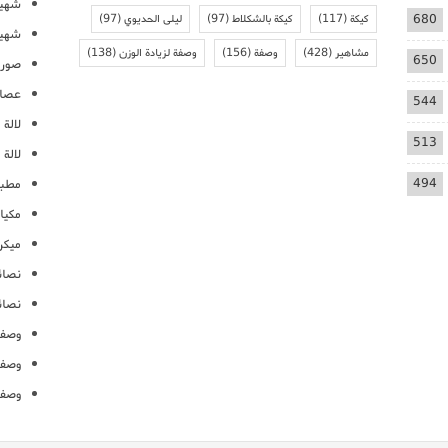
شهيو
680
كيكة
(117)
كيكة بالشكلاط
(97)
ليلى الحديوي
(97)
شهيو
مشاهير
(428)
وصفة
(156)
وصفة لزيادة الوزن
(138)
650
صور 
عصائ
544
لالة م
513
لالة 
494
مطبخ
مكيا
ميكرو
نصائ
نصائ
وصفا
وصفا
وصفا