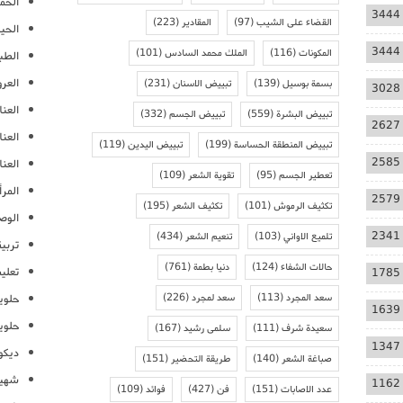
الحمل
3444
القضاء على الشيب
(97)
المقادير
(223)
الحيا
3444
المكونات
(116)
الملك محمد السادس
(101)
الطب
العر
بسمة بوسيل
(139)
تبييض الاسنان
(231)
3028
العنا
تبييض البشرة
(559)
تبييض الجسم
(332)
2627
العن
تبييض المنطقة الحساسة
(199)
تبييض اليدين
(119)
2585
العنا
تعطير الجسم
(95)
تقوية الشعر
(109)
المرأ
2579
تكثيف الرموش
(101)
تكثيف الشعر
(195)
الوص
2341
تلميع الاواني
(103)
تنعيم الشعر
(434)
تربية
حالات الشفاء
(124)
دنيا بطمة
(761)
تعلي
1785
سعد المجرد
(113)
سعد لمجرد
(226)
حلوي
1639
حلوي
سعيدة شرف
(111)
سلمى رشيد
(167)
1347
ديكو
صباغة الشعر
(140)
طريقة التحضير
(151)
شهيو
1162
عدد الاصابات
(151)
فن
(427)
فوائد
(109)