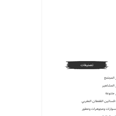
تصنيفات
 المجتمع
ر المشاهير
 متنوعة
ء فساتين القفطان المغربي
وارات ومجوهرات وعطور