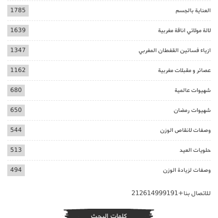
العناية بالجسم
1785
لالة مولاتي اناقة مغربية
1639
ازياء فساتين القفطان المغربي
1347
عصائر و مقبلات مغربية
1162
شهيوات عالمية
680
شهيوات رمضان
650
وصفات لانقاص الوزن
544
حلويات العيد
513
وصفات لزيادة الوزن
494
للاتصال بنا+212614999191
كلمات البحث