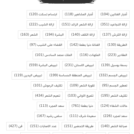
أخبار الفنانين
(104)
أخبار المشاهير
(118)
ابتسام تسكت
(120)
ازالة التجاعيد
(351)
ازالة الشعر الزائد
(151)
ازالة الشيب
(222)
ازالة الكرش
(137)
ازالة الكلف
(140)
البشرة
(194)
الشعر
(163)
الطريقة
(130)
الفنانة دنيا بطمة
(142)
القضاء على الشيب
(97)
المقادير
(223)
المكونات
(116)
الملك محمد السادس
(101)
بسمة بوسيل
(139)
تبييض الاسنان
(231)
تبييض البشرة
(559)
تبييض الجسم
(332)
تبييض المنطقة الحساسة
(199)
تبييض اليدين
(119)
تعطير الجسم
(95)
تقوية الشعر
(109)
تكثيف الرموش
(101)
تكثيف الشعر
(195)
تلميع الاواني
(103)
تنعيم الشعر
(434)
حالات الشفاء
(124)
دنيا بطمة
(761)
سعد المجرد
(113)
سعد لمجرد
(226)
سعيدة شرف
(111)
سلمى رشيد
(167)
صباغة الشعر
(140)
طريقة التحضير
(151)
عدد الاصابات
(151)
فن
(427)