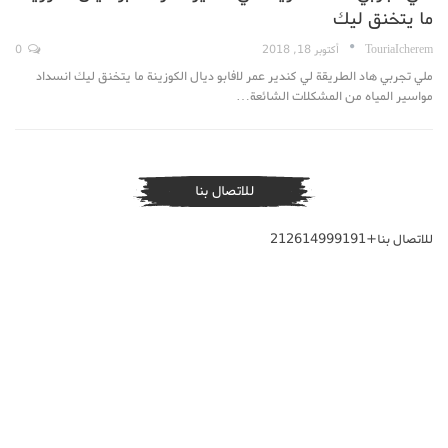
ما يتخنق ليك
TouriaIcherem
أكتوبر 18, 2018
0
ملي تجربي هاد الطريقة لي كندير عمر لافابو ديال الكوزينة ما يتخنق ليك انسداد
مواسير المياه من المشكلات الشائعة…
للاتصال بنا
للاتصال بنا+212614999191