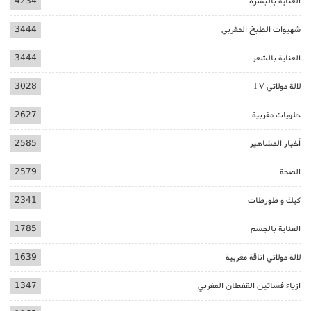
العناية بالبشرة
4234
شهيوات الطبخ المغربي
3444
العناية بالشعر
3444
لالة مولاتي TV
3028
حلويات مغربية
2627
أخبار المشاهير
2585
الصحة
2579
كيك و طورطات
2341
العناية بالجسم
1785
لالة مولاتي اناقة مغربية
1639
ازياء فساتين القفطان المغربي
1347