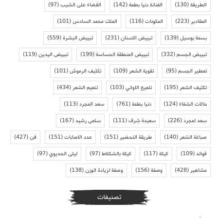
الطريقة
(130)
الفنانة دنيا بطمة
(142)
القضاء على الشيب
(97)
المقادير
(223)
المكونات
(116)
الملك محمد السادس
(101)
بسمة بوسيل
(139)
تبييض الاسنان
(231)
تبييض البشرة
(559)
تبييض الجسم
(332)
تبييض المنطقة الحساسة
(199)
تبييض اليدين
(119)
تعطير الجسم
(95)
تقوية الشعر
(109)
تكثيف الرموش
(101)
تكثيف الشعر
(195)
تلميع الاواني
(103)
تنعيم الشعر
(434)
حالات الشفاء
(124)
دنيا بطمة
(761)
سعد المجرد
(113)
سعد لمجرد
(226)
سعيدة شرف
(111)
سلمى رشيد
(167)
صباغة الشعر
(140)
طريقة التحضير
(151)
عدد الاصابات
(151)
فن
(427)
فوائد
(109)
كيكة
(117)
كيكة بالشكلاط
(97)
ليلى الحديوي
(97)
مشاهير
(428)
وصفة
(156)
وصفة لزيادة الوزن
(138)
تصنيفات