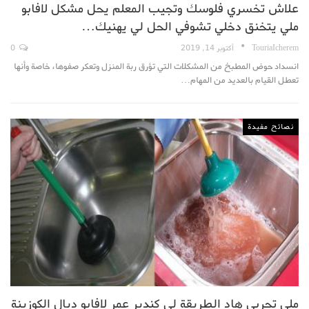
علاش تخسري فلوسك وتجيب المعلم يحل مشكل لافابو
ملي يتخنق دخلي تشوفي الحل لي يهنيك…
TouriaIcherem
أكتوبر 14, 2019
0
انسداد حوض المطبخ من المشكلات التي تؤرق ربة المنزل وتعكر صفوها، خاصة وأنها
تعطل القيام بالعديد من المهام…
نصائح مفيدة
ملي تجربي هاد الطريقة لي كندير عمر لافابو ديال الكوزينة