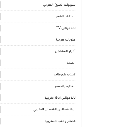
شهيوات الطبخ المغربي
العناية بالشعر
لالة مولاتي TV
حلويات مغربية
أخبار المشاهير
الصحة
كيك و طورطات
العناية بالجسم
لالة مولاتي اناقة مغربية
ازياء فساتين القفطان المغربي
عصائر و مقبلات مغربية