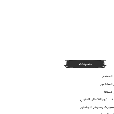
تصنيفات
 المجتمع
ر المشاهير
 متنوعة
ء فساتين القفطان المغربي
وارات ومجوهرات وعطور