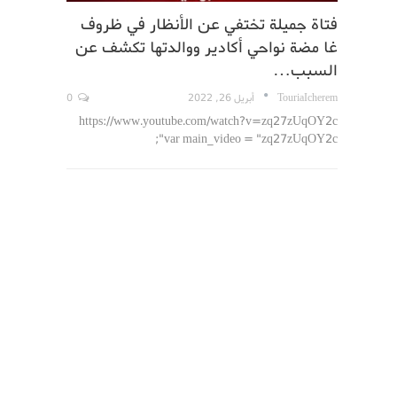
فتاة جميلة تختفي عن الأنظار في ظروف
غا مضة نواحي أكادير ووالدتها تكشف عن
السبب…
TouriaIcherem
أبريل 26, 2022
0
https://www.youtube.com/watch?v=zq27zUqOY2c
var main_video = "zq27zUqOY2c";