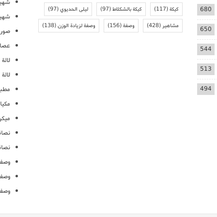
شهيو
680
كيكة
(117)
كيكة بالشكلاط
(97)
ليلى الحديوي
(97)
شهيو
مشاهير
(428)
وصفة
(156)
وصفة لزيادة الوزن
(138)
650
صور 
عصائ
544
لالة م
513
لالة 
494
مطبخ
مكيا
ميكرو
نصائ
نصائ
وصفا
وصفا
وصفا