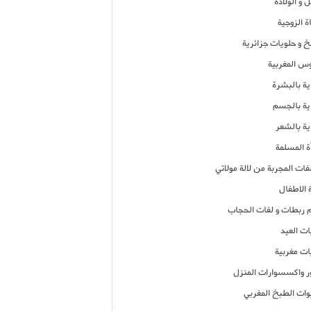
 و الولادة
ة الزوجية
خ و حلويات جزائرية
وس المغربية
ية بالبشرة
اية بالجسم
ية بالشعر
ة المسلمة
فات المجربة من لالة مولاتي
 الاطفال
م ربطات و لفات الحجاب
ات العيد
ات مغربية
ر واكسسوارات المنزل
ات الطبخ المغربي