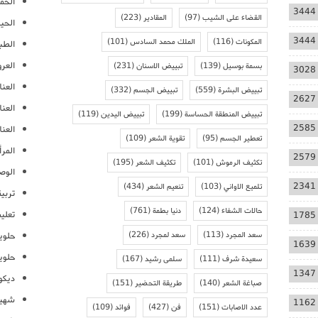
الحمل
3444
القضاء على الشيب
(97)
المقادير
(223)
الحيا
3444
المكونات
(116)
الملك محمد السادس
(101)
الطب
العر
بسمة بوسيل
(139)
تبييض الاسنان
(231)
3028
العنا
تبييض البشرة
(559)
تبييض الجسم
(332)
2627
العن
تبييض المنطقة الحساسة
(199)
تبييض اليدين
(119)
2585
العنا
تعطير الجسم
(95)
تقوية الشعر
(109)
المرأ
2579
تكثيف الرموش
(101)
تكثيف الشعر
(195)
الوص
2341
تلميع الاواني
(103)
تنعيم الشعر
(434)
تربية
حالات الشفاء
(124)
دنيا بطمة
(761)
تعلي
1785
سعد المجرد
(113)
سعد لمجرد
(226)
حلوي
1639
حلوي
سعيدة شرف
(111)
سلمى رشيد
(167)
1347
ديكو
صباغة الشعر
(140)
طريقة التحضير
(151)
شهيو
1162
عدد الاصابات
(151)
فن
(427)
فوائد
(109)