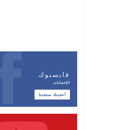
فايسبوك
الإعجابات
أعجبتك صفحتنا