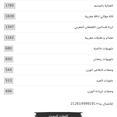
العناية بالجسم
1785
لالة مولاتي اناقة مغربية
1639
ازياء فساتين القفطان المغربي
1347
عصائر و مقبلات مغربية
1162
شهيوات عالمية
680
شهيوات رمضان
650
وصفات لانقاص الوزن
544
حلويات العيد
513
وصفات لزيادة الوزن
494
للاتصال بنا+212614999191
كلمات البحث