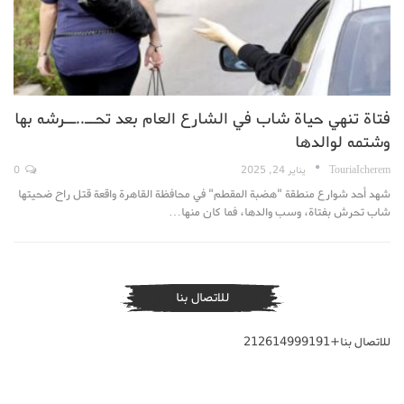
فتاة تنهي حياة شاب في الشارع العام بعد تحــ..ــرشه بها
وشتمه لوالدها
TouriaIcherem
يناير 24, 2025
0
شهد أحد شوارع منطقة "هضبة المقطم" في محافظة القاهرة واقعة قتل راح ضحيتها
شاب تحرش بفتاة، وسب والدها، فما كان منها…
للاتصال بنا
للاتصال بنا+212614999191