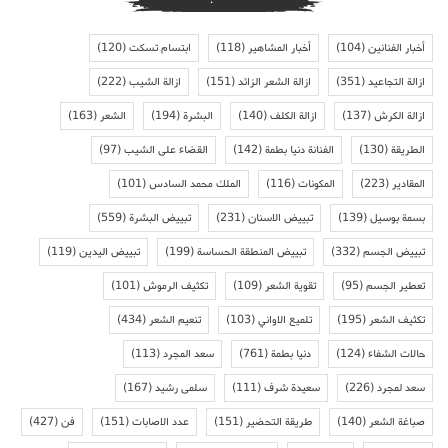
أخبار الفنانين
(104)
أخبار المشاهير
(118)
ابتسام تسكت
(120)
ازالة التجاعيد
(351)
ازالة الشعر الزائد
(151)
ازالة الشيب
(222)
ازالة الكرش
(137)
ازالة الكلف
(140)
البشرة
(194)
الشعر
(163)
الطريقة
(130)
الفنانة دنيا بطمة
(142)
القضاء على الشيب
(97)
المقادير
(223)
المكونات
(116)
الملك محمد السادس
(101)
بسمة بوسيل
(139)
تبييض الاسنان
(231)
تبييض البشرة
(559)
تبييض الجسم
(332)
تبييض المنطقة الحساسة
(199)
تبييض اليدين
(119)
تعطير الجسم
(95)
تقوية الشعر
(109)
تكثيف الرموش
(101)
تكثيف الشعر
(195)
تلميع الاواني
(103)
تنعيم الشعر
(434)
حالات الشفاء
(124)
دنيا بطمة
(761)
سعد المجرد
(113)
سعد لمجرد
(226)
سعيدة شرف
(111)
سلمى رشيد
(167)
صباغة الشعر
(140)
طريقة التحضير
(151)
عدد الاصابات
(151)
فن
(427)