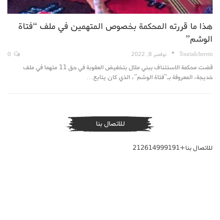
هذا ما قررته المحكمة بخصوص المتهمين في ملف “فتاة
الوشم”
TouriaIcherem
نوفمبر 8, 2022
0
قضت محكمة الاستئناف ببني ملال بتخفيض العقوبة في حق 11 متهما في ملف
خديجة، المعروفة بـ”فتاة الوشم”، الذي كان يتابع
…
للاتصال بنا
للاتصال بنا+212614999191