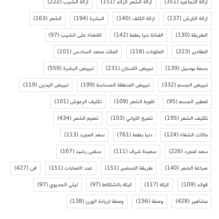
ازالة التجاعيد
(351)
ازالة الشعر الزائد
(151)
ازالة الشيب
(222)
ازالة الكرش
(137)
ازالة الكلف
(140)
البشرة
(194)
الشعر
(163)
الطريقة
(130)
الفنانة دنيا بطمة
(142)
القضاء على الشيب
(97)
المقادير
(223)
المكونات
(116)
الملك محمد السادس
(101)
بسمة بوسيل
(139)
تبييض الاسنان
(231)
تبييض البشرة
(559)
تبييض الجسم
(332)
تبييض المنطقة الحساسة
(199)
تبييض اليدين
(119)
تعطير الجسم
(95)
تقوية الشعر
(109)
تكثيف الرموش
(101)
تكثيف الشعر
(195)
تلميع الاواني
(103)
تنعيم الشعر
(434)
حالات الشفاء
(124)
دنيا بطمة
(761)
سعد المجرد
(113)
سعد لمجرد
(226)
سعيدة شرف
(111)
سلمى رشيد
(167)
صباغة الشعر
(140)
طريقة التحضير
(151)
عدد الاصابات
(151)
فن
(427)
فوائد
(109)
كيكة
(117)
كيكة بالشكلاط
(97)
ليلى الحديوي
(97)
مشاهير
(428)
وصفة
(156)
وصفة لزيادة الوزن
(138)