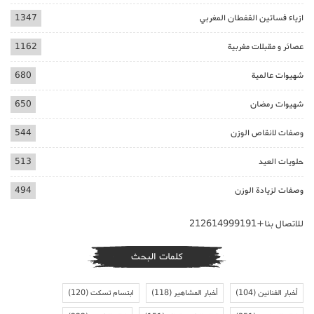
ازياء فساتين القفطان المغربي
1347
عصائر و مقبلات مغربية
1162
شهيوات عالمية
680
شهيوات رمضان
650
وصفات لانقاص الوزن
544
حلويات العيد
513
وصفات لزيادة الوزن
494
للاتصال بنا+212614999191
كلمات البحث
أخبار الفنانين
(104)
أخبار المشاهير
(118)
ابتسام تسكت
(120)