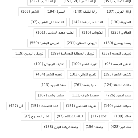
ازالة التجاعيد
(351)
ازالة الشعر الزائد
(151)
ازالة الشيب
(222)
ازالة الكرش
(137)
ازالة الكلف
(140)
البشرة
(194)
الشعر
(163)
الطريقة
(130)
الفنانة دنيا بطمة
(142)
القضاء على الشيب
(97)
المقادير
(223)
المكونات
(116)
الملك محمد السادس
(101)
بسمة بوسيل
(139)
تبييض الاسنان
(231)
تبييض البشرة
(559)
تبييض الجسم
(332)
تبييض المنطقة الحساسة
(199)
تبييض اليدين
(119)
تعطير الجسم
(95)
تقوية الشعر
(109)
تكثيف الرموش
(101)
تكثيف الشعر
(195)
تلميع الاواني
(103)
تنعيم الشعر
(434)
حالات الشفاء
(124)
دنيا بطمة
(761)
سعد المجرد
(113)
سعد لمجرد
(226)
سعيدة شرف
(111)
سلمى رشيد
(167)
صباغة الشعر
(140)
طريقة التحضير
(151)
عدد الاصابات
(151)
فن
(427)
فوائد
(109)
كيكة
(117)
كيكة بالشكلاط
(97)
ليلى الحديوي
(97)
مشاهير
(428)
وصفة
(156)
وصفة لزيادة الوزن
(138)