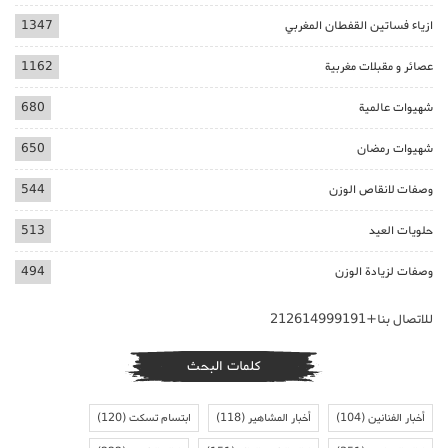
ازياء فساتين القفطان المغربي
1347
عصائر و مقبلات مغربية
1162
شهيوات عالمية
680
شهيوات رمضان
650
وصفات لانقاص الوزن
544
حلويات العيد
513
وصفات لزيادة الوزن
494
للاتصال بنا+212614999191
كلمات البحث
أخبار الفنانين
(104)
أخبار المشاهير
(118)
ابتسام تسكت
(120)