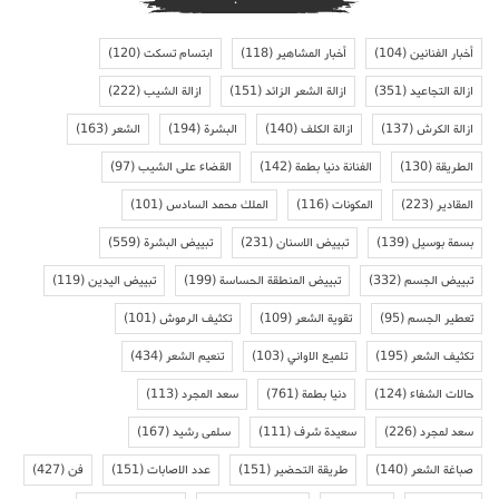
أخبار الفنانين
(104)
أخبار المشاهير
(118)
ابتسام تسكت
(120)
ازالة التجاعيد
(351)
ازالة الشعر الزائد
(151)
ازالة الشيب
(222)
ازالة الكرش
(137)
ازالة الكلف
(140)
البشرة
(194)
الشعر
(163)
الطريقة
(130)
الفنانة دنيا بطمة
(142)
القضاء على الشيب
(97)
المقادير
(223)
المكونات
(116)
الملك محمد السادس
(101)
بسمة بوسيل
(139)
تبييض الاسنان
(231)
تبييض البشرة
(559)
تبييض الجسم
(332)
تبييض المنطقة الحساسة
(199)
تبييض اليدين
(119)
تعطير الجسم
(95)
تقوية الشعر
(109)
تكثيف الرموش
(101)
تكثيف الشعر
(195)
تلميع الاواني
(103)
تنعيم الشعر
(434)
حالات الشفاء
(124)
دنيا بطمة
(761)
سعد المجرد
(113)
سعد لمجرد
(226)
سعيدة شرف
(111)
سلمى رشيد
(167)
صباغة الشعر
(140)
طريقة التحضير
(151)
عدد الاصابات
(151)
فن
(427)