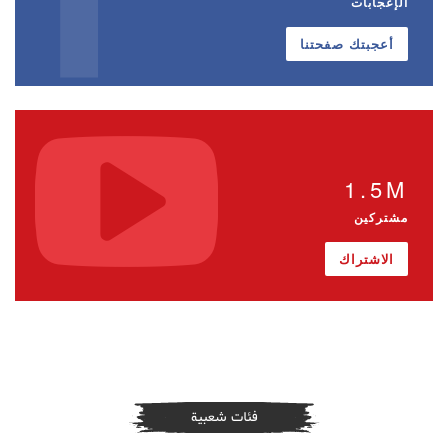
الإعجابات
أعجبتك صفحتنا
1.5M
مشتركين
الاشتراك
فئات شعبية