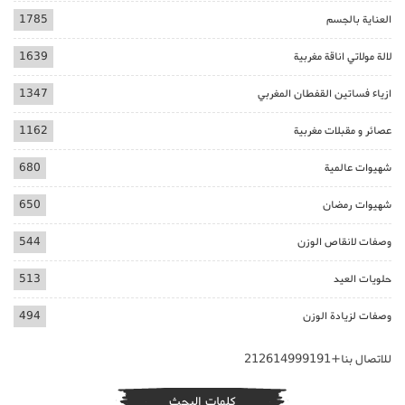
العناية بالجسم
1785
لالة مولاتي اناقة مغربية
1639
ازياء فساتين القفطان المغربي
1347
عصائر و مقبلات مغربية
1162
شهيوات عالمية
680
شهيوات رمضان
650
وصفات لانقاص الوزن
544
حلويات العيد
513
وصفات لزيادة الوزن
494
للاتصال بنا+212614999191
كلمات البحث