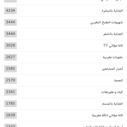
العناية بالبشرة
4234
شهيوات الطبخ المغربي
3444
العناية بالشعر
3444
لالة مولاتي TV
3028
حلويات مغربية
2627
أخبار المشاهير
2585
الصحة
2579
كيك و طورطات
2341
العناية بالجسم
1785
لالة مولاتي اناقة مغربية
1639
ازياء فساتين القفطان المغربي
1347