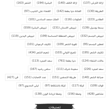
ازالة الكرش
(137)
ازالة الكلف
(140)
البشرة
(194)
الشعر
(163)
الطريقة
(130)
الفنانة دنيا بطمة
(142)
القضاء على الشيب
(97)
المقادير
(223)
المكونات
(116)
الملك محمد السادس
(101)
بسمة بوسيل
(139)
تبييض الاسنان
(231)
تبييض البشرة
(559)
تبييض الجسم
(332)
تبييض المنطقة الحساسة
(199)
تبييض اليدين
(119)
تعطير الجسم
(95)
تقوية الشعر
(109)
تكثيف الرموش
(101)
تكثيف الشعر
(195)
تلميع الاواني
(103)
تنعيم الشعر
(434)
حالات الشفاء
(124)
دنيا بطمة
(761)
سعد المجرد
(113)
سعد لمجرد
(226)
سعيدة شرف
(111)
سلمى رشيد
(167)
صباغة الشعر
(140)
طريقة التحضير
(151)
عدد الاصابات
(151)
فن
(427)
فوائد
(109)
كيكة
(117)
كيكة بالشكلاط
(97)
ليلى الحديوي
(97)
مشاهير
(428)
وصفة
(156)
وصفة لزيادة الوزن
(138)
تصنيفات