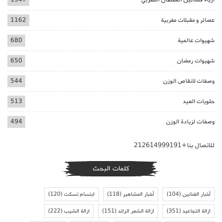
عصائر و مقبلات مغربية
1162
شهيوات عالمية
680
شهيوات رمضان
650
وصفات لانقاص الوزن
544
حلويات العيد
513
وصفات لزيادة الوزن
494
للاتصال بنا+212614999191
كلمات البحث
أخبار الفنانين
(104)
أخبار المشاهير
(118)
ابتسام تسكت
(120)
ازالة التجاعيد
(351)
ازالة الشعر الزائد
(151)
ازالة الشيب
(222)