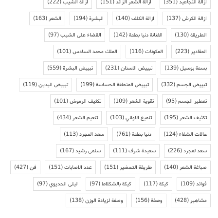
ازالة التجاعيد
(351)
ازالة الشعر الزائد
(151)
ازالة الشيب
(222)
ازالة الكرش
(137)
ازالة الكلف
(140)
البشرة
(194)
الشعر
(163)
الطريقة
(130)
الفنانة دنيا بطمة
(142)
القضاء على الشيب
(97)
المقادير
(223)
المكونات
(116)
الملك محمد السادس
(101)
بسمة بوسيل
(139)
تبييض الاسنان
(231)
تبييض البشرة
(559)
تبييض الجسم
(332)
تبييض المنطقة الحساسة
(199)
تبييض اليدين
(119)
تعطير الجسم
(95)
تقوية الشعر
(109)
تكثيف الرموش
(101)
تكثيف الشعر
(195)
تلميع الاواني
(103)
تنعيم الشعر
(434)
حالات الشفاء
(124)
دنيا بطمة
(761)
سعد المجرد
(113)
سعد لمجرد
(226)
سعيدة شرف
(111)
سلمى رشيد
(167)
صباغة الشعر
(140)
طريقة التحضير
(151)
عدد الاصابات
(151)
فن
(427)
فوائد
(109)
كيكة
(117)
كيكة بالشكلاط
(97)
ليلى الحديوي
(97)
مشاهير
(428)
وصفة
(156)
وصفة لزيادة الوزن
(138)