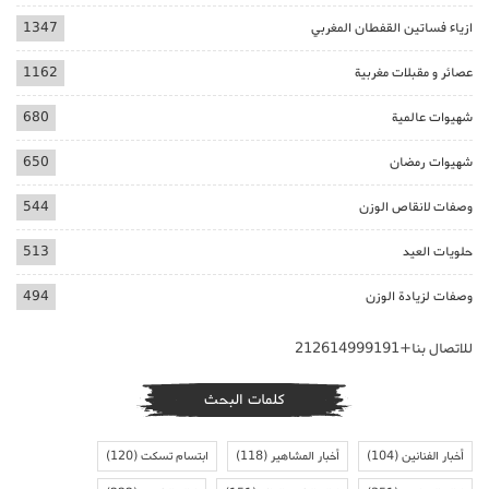
ازياء فساتين القفطان المغربي
1347
عصائر و مقبلات مغربية
1162
شهيوات عالمية
680
شهيوات رمضان
650
وصفات لانقاص الوزن
544
حلويات العيد
513
وصفات لزيادة الوزن
494
للاتصال بنا+212614999191
كلمات البحث
أخبار الفنانين
(104)
أخبار المشاهير
(118)
ابتسام تسكت
(120)