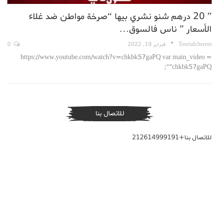
” 20 درهم شنو نشري بيها “صرخة مواطن ضد غلاء
الأسعار ” ناس فالسوق…
TouriaIcherem
فبراير 19, 2022
0
https://www.youtube.com/watch?v=chkbk57gaPQ var main_video =
"chkbk57gaPQ";
للاتصال بنا
للاتصال بنا+212614999191