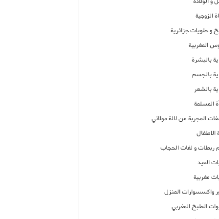
 و الولادة
ة الزوجية
خ و حلويات جزائرية
وس المغربية
ية بالبشرة
اية بالجسم
ية بالشعر
ة المسلمة
فات المجربة من لالة مولاتي
 الاطفال
م ربطات و لفات الحجاب
ات العيد
ات مغربية
ر واكسسوارات المنزل
ات الطبخ المغربي