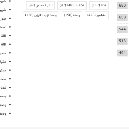
شهيو
680
كيكة
(117)
كيكة بالشكلاط
(97)
ليلى الحديوي
(97)
شهيو
مشاهير
(428)
وصفة
(156)
وصفة لزيادة الوزن
(138)
650
صور 
عصائ
544
لالة م
513
لالة 
494
مطبخ
مكيا
ميكرو
نصائ
نصائ
وصفا
وصفا
وصفا