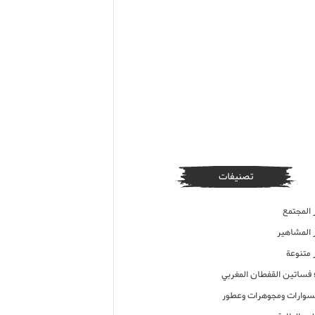
تصنيفات
 المجتمع
ر المشاهير
 متنوعة
ء فساتين القفطان المغربي
وارات ومجوهرات وعطور