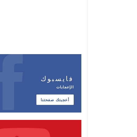
فايسبوك
الإعجابات
أعجبتك صفحتنا