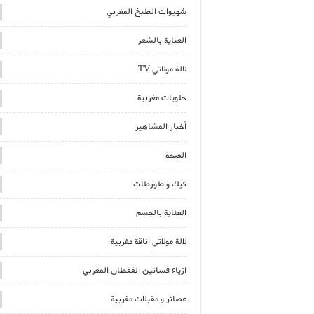
شهيوات الطبخ المغربي
العناية بالشعر
لالة مولاتي TV
حلويات مغربية
أخبار المشاهير
الصحة
كيك و طورطات
العناية بالجسم
لالة مولاتي اناقة مغربية
ازياء فساتين القفطان المغربي
عصائر و مقبلات مغربية