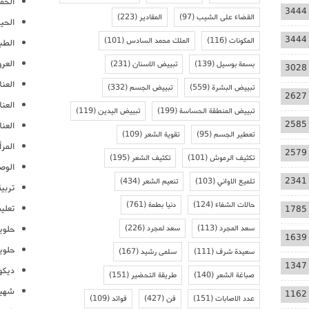
الحمل
3444
القضاء على الشيب
(97)
المقادير
(223)
الحيا
3444
المكونات
(116)
الملك محمد السادس
(101)
الطب
العر
بسمة بوسيل
(139)
تبييض الاسنان
(231)
3028
العنا
تبييض البشرة
(559)
تبييض الجسم
(332)
2627
العن
تبييض المنطقة الحساسة
(199)
تبييض اليدين
(119)
2585
العنا
تعطير الجسم
(95)
تقوية الشعر
(109)
المرأ
2579
تكثيف الرموش
(101)
تكثيف الشعر
(195)
الوص
2341
تلميع الاواني
(103)
تنعيم الشعر
(434)
تربية
حالات الشفاء
(124)
دنيا بطمة
(761)
تعلي
1785
سعد المجرد
(113)
سعد لمجرد
(226)
حلوي
1639
حلوي
سعيدة شرف
(111)
سلمى رشيد
(167)
1347
ديكو
صباغة الشعر
(140)
طريقة التحضير
(151)
شهيو
1162
عدد الاصابات
(151)
فن
(427)
فوائد
(109)