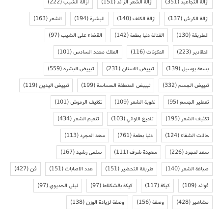
ازالة التجاعيد
(351)
ازالة الشعر الزائد
(151)
ازالة الشيب
(222)
ازالة الكرش
(137)
ازالة الكلف
(140)
البشرة
(194)
الشعر
(163)
الطريقة
(130)
الفنانة دنيا بطمة
(142)
القضاء على الشيب
(97)
المقادير
(223)
المكونات
(116)
الملك محمد السادس
(101)
بسمة بوسيل
(139)
تبييض الاسنان
(231)
تبييض البشرة
(559)
تبييض الجسم
(332)
تبييض المنطقة الحساسة
(199)
تبييض اليدين
(119)
تعطير الجسم
(95)
تقوية الشعر
(109)
تكثيف الرموش
(101)
تكثيف الشعر
(195)
تلميع الاواني
(103)
تنعيم الشعر
(434)
حالات الشفاء
(124)
دنيا بطمة
(761)
سعد المجرد
(113)
سعد لمجرد
(226)
سعيدة شرف
(111)
سلمى رشيد
(167)
صباغة الشعر
(140)
طريقة التحضير
(151)
عدد الاصابات
(151)
فن
(427)
فوائد
(109)
كيكة
(117)
كيكة بالشكلاط
(97)
ليلى الحديوي
(97)
مشاهير
(428)
وصفة
(156)
وصفة لزيادة الوزن
(138)