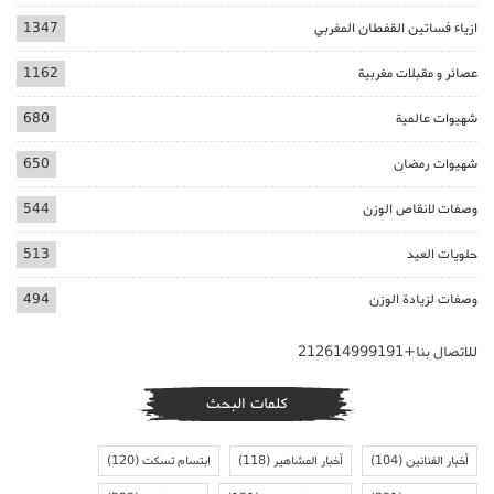
ازياء فساتين القفطان المغربي
1347
عصائر و مقبلات مغربية
1162
شهيوات عالمية
680
شهيوات رمضان
650
وصفات لانقاص الوزن
544
حلويات العيد
513
وصفات لزيادة الوزن
494
للاتصال بنا+212614999191
كلمات البحث
أخبار الفنانين
(104)
أخبار المشاهير
(118)
ابتسام تسكت
(120)