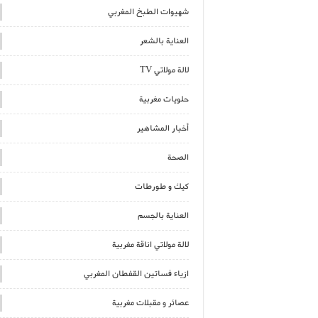
شهيوات الطبخ المغربي
العناية بالشعر
لالة مولاتي TV
حلويات مغربية
أخبار المشاهير
الصحة
كيك و طورطات
العناية بالجسم
لالة مولاتي اناقة مغربية
ازياء فساتين القفطان المغربي
عصائر و مقبلات مغربية