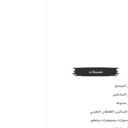
تصنيفات
 المجتمع
ر المشاهير
 متنوعة
ء فساتين القفطان المغربي
وارات ومجوهرات وعطور