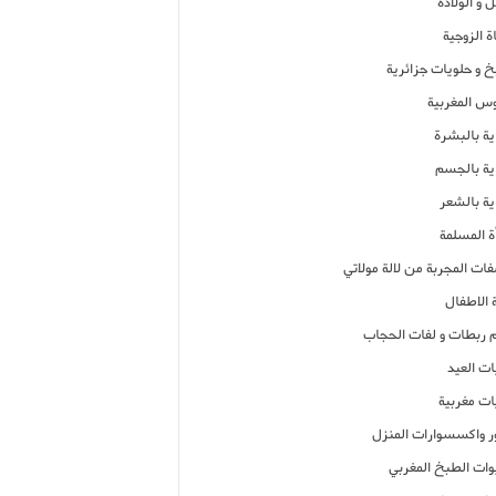
 و الولادة
ة الزوجية
خ و حلويات جزائرية
وس المغربية
ية بالبشرة
اية بالجسم
ية بالشعر
ة المسلمة
فات المجربة من لالة مولاتي
 الاطفال
م ربطات و لفات الحجاب
ات العيد
ات مغربية
ر واكسسوارات المنزل
ات الطبخ المغربي