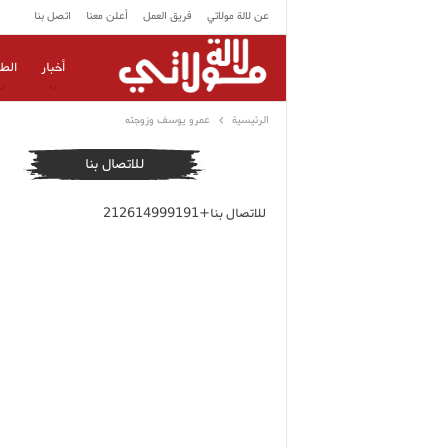
عن لالة مولاتي
فريق العمل
أعلن معنا
اتصل بنا
أخبار
الط
الرئيسية
عمرو يوسف وزوجته
للاتصال بنا
للاتصال بنا+212614999191