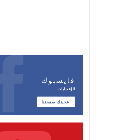
فايسبوك
الإعجابات
أعجبتك صفحتنا