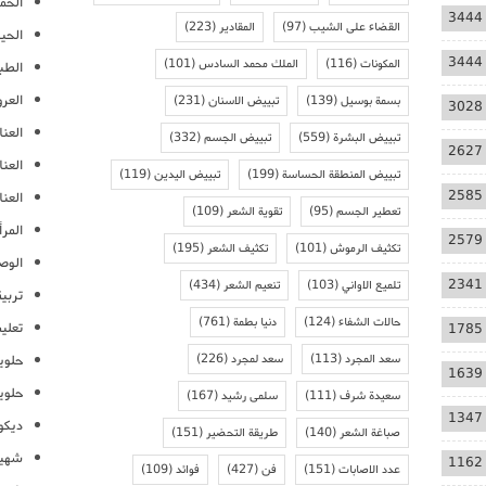
الحمل
3444
القضاء على الشيب
(97)
المقادير
(223)
الحيا
3444
المكونات
(116)
الملك محمد السادس
(101)
الطب
العر
بسمة بوسيل
(139)
تبييض الاسنان
(231)
3028
العنا
تبييض البشرة
(559)
تبييض الجسم
(332)
2627
العن
تبييض المنطقة الحساسة
(199)
تبييض اليدين
(119)
2585
العنا
تعطير الجسم
(95)
تقوية الشعر
(109)
المرأ
2579
تكثيف الرموش
(101)
تكثيف الشعر
(195)
الوص
2341
تلميع الاواني
(103)
تنعيم الشعر
(434)
تربية
حالات الشفاء
(124)
دنيا بطمة
(761)
تعلي
1785
سعد المجرد
(113)
سعد لمجرد
(226)
حلوي
1639
حلوي
سعيدة شرف
(111)
سلمى رشيد
(167)
1347
ديكو
صباغة الشعر
(140)
طريقة التحضير
(151)
شهيو
1162
عدد الاصابات
(151)
فن
(427)
فوائد
(109)