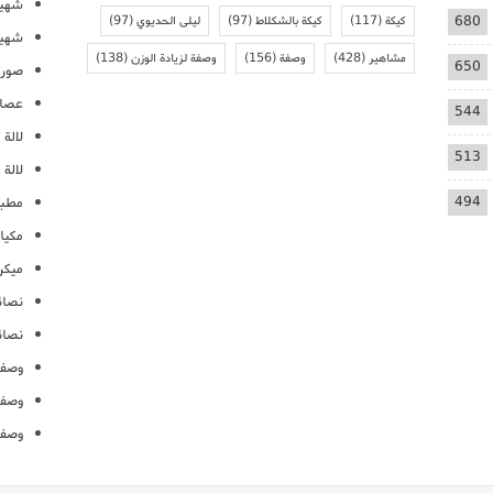
شهيو
680
كيكة
(117)
كيكة بالشكلاط
(97)
ليلى الحديوي
(97)
شهيو
مشاهير
(428)
وصفة
(156)
وصفة لزيادة الوزن
(138)
650
صور 
عصائ
544
لالة م
513
لالة 
494
مطبخ
مكيا
ميكرو
نصائ
نصائ
وصفا
وصفا
وصفا