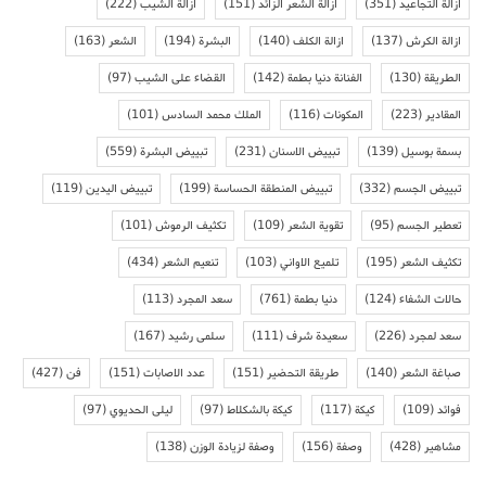
ازالة التجاعيد
(351)
ازالة الشعر الزائد
(151)
ازالة الشيب
(222)
ازالة الكرش
(137)
ازالة الكلف
(140)
البشرة
(194)
الشعر
(163)
الطريقة
(130)
الفنانة دنيا بطمة
(142)
القضاء على الشيب
(97)
المقادير
(223)
المكونات
(116)
الملك محمد السادس
(101)
بسمة بوسيل
(139)
تبييض الاسنان
(231)
تبييض البشرة
(559)
تبييض الجسم
(332)
تبييض المنطقة الحساسة
(199)
تبييض اليدين
(119)
تعطير الجسم
(95)
تقوية الشعر
(109)
تكثيف الرموش
(101)
تكثيف الشعر
(195)
تلميع الاواني
(103)
تنعيم الشعر
(434)
حالات الشفاء
(124)
دنيا بطمة
(761)
سعد المجرد
(113)
سعد لمجرد
(226)
سعيدة شرف
(111)
سلمى رشيد
(167)
صباغة الشعر
(140)
طريقة التحضير
(151)
عدد الاصابات
(151)
فن
(427)
فوائد
(109)
كيكة
(117)
كيكة بالشكلاط
(97)
ليلى الحديوي
(97)
مشاهير
(428)
وصفة
(156)
وصفة لزيادة الوزن
(138)