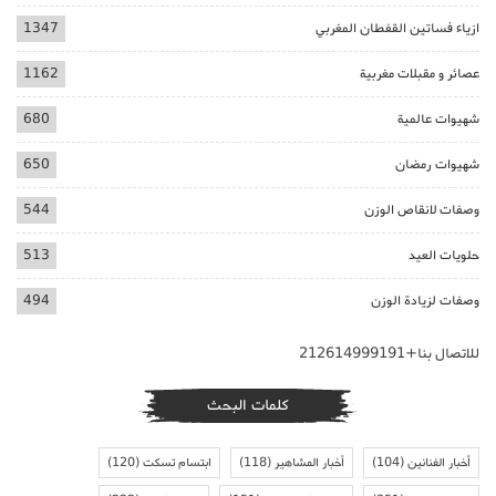
ازياء فساتين القفطان المغربي
1347
عصائر و مقبلات مغربية
1162
شهيوات عالمية
680
شهيوات رمضان
650
وصفات لانقاص الوزن
544
حلويات العيد
513
وصفات لزيادة الوزن
494
للاتصال بنا+212614999191
كلمات البحث
أخبار الفنانين
(104)
أخبار المشاهير
(118)
ابتسام تسكت
(120)