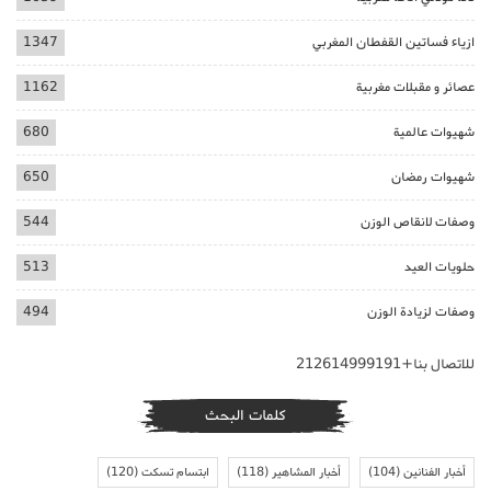
ازياء فساتين القفطان المغربي
1347
عصائر و مقبلات مغربية
1162
شهيوات عالمية
680
شهيوات رمضان
650
وصفات لانقاص الوزن
544
حلويات العيد
513
وصفات لزيادة الوزن
494
للاتصال بنا+212614999191
كلمات البحث
أخبار الفنانين
(104)
أخبار المشاهير
(118)
ابتسام تسكت
(120)