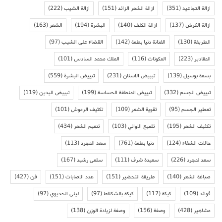
ازالة التجاعيد
(351)
ازالة الشعر الزائد
(151)
ازالة الشيب
(222)
ازالة الكرش
(137)
ازالة الكلف
(140)
البشرة
(194)
الشعر
(163)
الطريقة
(130)
الفنانة دنيا بطمة
(142)
القضاء على الشيب
(97)
المقادير
(223)
المكونات
(116)
الملك محمد السادس
(101)
بسمة بوسيل
(139)
تبييض الاسنان
(231)
تبييض البشرة
(559)
تبييض الجسم
(332)
تبييض المنطقة الحساسة
(199)
تبييض اليدين
(119)
تعطير الجسم
(95)
تقوية الشعر
(109)
تكثيف الرموش
(101)
تكثيف الشعر
(195)
تلميع الاواني
(103)
تنعيم الشعر
(434)
حالات الشفاء
(124)
دنيا بطمة
(761)
سعد المجرد
(113)
سعد لمجرد
(226)
سعيدة شرف
(111)
سلمى رشيد
(167)
صباغة الشعر
(140)
طريقة التحضير
(151)
عدد الاصابات
(151)
فن
(427)
فوائد
(109)
كيكة
(117)
كيكة بالشكلاط
(97)
ليلى الحديوي
(97)
مشاهير
(428)
وصفة
(156)
وصفة لزيادة الوزن
(138)