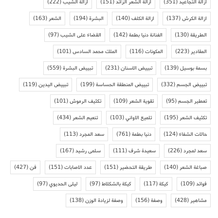
ازالة التجاعيد
(351)
ازالة الشعر الزائد
(151)
ازالة الشيب
(222)
ازالة الكرش
(137)
ازالة الكلف
(140)
البشرة
(194)
الشعر
(163)
الطريقة
(130)
الفنانة دنيا بطمة
(142)
القضاء على الشيب
(97)
المقادير
(223)
المكونات
(116)
الملك محمد السادس
(101)
بسمة بوسيل
(139)
تبييض الاسنان
(231)
تبييض البشرة
(559)
تبييض الجسم
(332)
تبييض المنطقة الحساسة
(199)
تبييض اليدين
(119)
تعطير الجسم
(95)
تقوية الشعر
(109)
تكثيف الرموش
(101)
تكثيف الشعر
(195)
تلميع الاواني
(103)
تنعيم الشعر
(434)
حالات الشفاء
(124)
دنيا بطمة
(761)
سعد المجرد
(113)
سعد لمجرد
(226)
سعيدة شرف
(111)
سلمى رشيد
(167)
صباغة الشعر
(140)
طريقة التحضير
(151)
عدد الاصابات
(151)
فن
(427)
فوائد
(109)
كيكة
(117)
كيكة بالشكلاط
(97)
ليلى الحديوي
(97)
مشاهير
(428)
وصفة
(156)
وصفة لزيادة الوزن
(138)