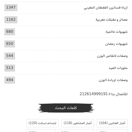
ازياء فساتين القفطان المغربي
1347
عصائر و مقبلات مغربية
1162
شهيوات عالمية
680
شهيوات رمضان
650
وصفات لانقاص الوزن
544
حلويات العيد
513
وصفات لزيادة الوزن
494
للاتصال بنا+212614999191
كلمات البحث
أخبار الفنانين
(104)
أخبار المشاهير
(118)
ابتسام تسكت
(120)