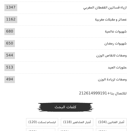
ازياء فساتين القفطان المغربي
1347
عصائر و مقبلات مغربية
1162
شهيوات عالمية
680
شهيوات رمضان
650
وصفات لانقاص الوزن
544
حلويات العيد
513
وصفات لزيادة الوزن
494
للاتصال بنا+212614999191
كلمات البحث
أخبار الفنانين
(104)
أخبار المشاهير
(118)
ابتسام تسكت
(120)