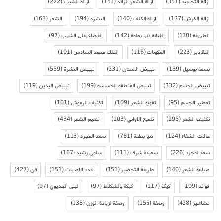
ازالة التجاعيد
(351)
ازالة الشعر الزائد
(151)
ازالة الشيب
(222)
ازالة الكرش
(137)
ازالة الكلف
(140)
البشرة
(194)
الشعر
(163)
الطريقة
(130)
الفنانة دنيا بطمة
(142)
القضاء على الشيب
(97)
المقادير
(223)
المكونات
(116)
الملك محمد السادس
(101)
بسمة بوسيل
(139)
تبييض الاسنان
(231)
تبييض البشرة
(559)
تبييض الجسم
(332)
تبييض المنطقة الحساسة
(199)
تبييض اليدين
(119)
تعطير الجسم
(95)
تقوية الشعر
(109)
تكثيف الرموش
(101)
تكثيف الشعر
(195)
تلميع الاواني
(103)
تنعيم الشعر
(434)
حالات الشفاء
(124)
دنيا بطمة
(761)
سعد المجرد
(113)
سعد لمجرد
(226)
سعيدة شرف
(111)
سلمى رشيد
(167)
صباغة الشعر
(140)
طريقة التحضير
(151)
عدد الاصابات
(151)
فن
(427)
فوائد
(109)
كيكة
(117)
كيكة بالشكلاط
(97)
ليلى الحديوي
(97)
مشاهير
(428)
وصفة
(156)
وصفة لزيادة الوزن
(138)