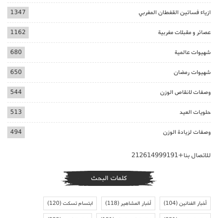
ازياء فساتين القفطان المغربي
1347
عصائر و مقبلات مغربية
1162
شهيوات عالمية
680
شهيوات رمضان
650
وصفات لانقاص الوزن
544
حلويات العيد
513
وصفات لزيادة الوزن
494
للاتصال بنا+212614999191
كلمات البحث
أخبار الفنانين
(104)
أخبار المشاهير
(118)
ابتسام تسكت
(120)