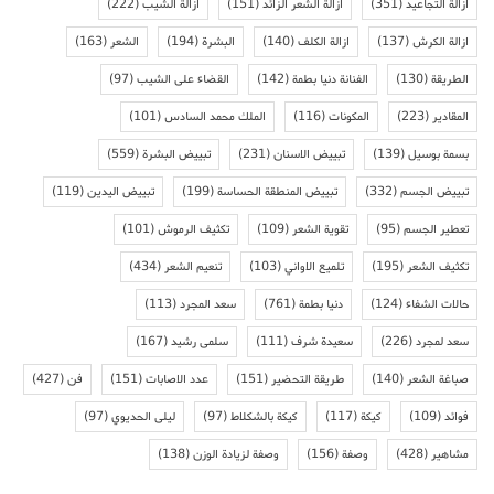
ازالة التجاعيد
(351)
ازالة الشعر الزائد
(151)
ازالة الشيب
(222)
ازالة الكرش
(137)
ازالة الكلف
(140)
البشرة
(194)
الشعر
(163)
الطريقة
(130)
الفنانة دنيا بطمة
(142)
القضاء على الشيب
(97)
المقادير
(223)
المكونات
(116)
الملك محمد السادس
(101)
بسمة بوسيل
(139)
تبييض الاسنان
(231)
تبييض البشرة
(559)
تبييض الجسم
(332)
تبييض المنطقة الحساسة
(199)
تبييض اليدين
(119)
تعطير الجسم
(95)
تقوية الشعر
(109)
تكثيف الرموش
(101)
تكثيف الشعر
(195)
تلميع الاواني
(103)
تنعيم الشعر
(434)
حالات الشفاء
(124)
دنيا بطمة
(761)
سعد المجرد
(113)
سعد لمجرد
(226)
سعيدة شرف
(111)
سلمى رشيد
(167)
صباغة الشعر
(140)
طريقة التحضير
(151)
عدد الاصابات
(151)
فن
(427)
فوائد
(109)
كيكة
(117)
كيكة بالشكلاط
(97)
ليلى الحديوي
(97)
مشاهير
(428)
وصفة
(156)
وصفة لزيادة الوزن
(138)