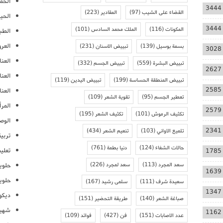
الحمل
3444
القضاء على الشيب
(97)
المقادير
(223)
الحيا
3444
المكونات
(116)
الملك محمد السادس
(101)
الطب
العر
بسمة بوسيل
(139)
تبييض الاسنان
(231)
3028
العنا
تبييض البشرة
(559)
تبييض الجسم
(332)
2627
العن
تبييض المنطقة الحساسة
(199)
تبييض اليدين
(119)
2585
العنا
تعطير الجسم
(95)
تقوية الشعر
(109)
المرأ
2579
تكثيف الرموش
(101)
تكثيف الشعر
(195)
الوص
2341
تلميع الاواني
(103)
تنعيم الشعر
(434)
تربية
حالات الشفاء
(124)
دنيا بطمة
(761)
تعلي
1785
سعد المجرد
(113)
سعد لمجرد
(226)
حلوي
1639
حلوي
سعيدة شرف
(111)
سلمى رشيد
(167)
1347
ديكو
صباغة الشعر
(140)
طريقة التحضير
(151)
شهيو
1162
عدد الاصابات
(151)
فن
(427)
فوائد
(109)