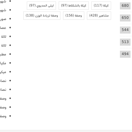
شهيو
680
كيكة
(117)
كيكة بالشكلاط
(97)
ليلى الحديوي
(97)
شهيو
مشاهير
(428)
وصفة
(156)
وصفة لزيادة الوزن
(138)
650
صور 
عصائ
544
لالة م
513
لالة 
494
مطبخ
مكيا
ميكرو
نصائ
نصائ
وصفا
وصفا
وصفا