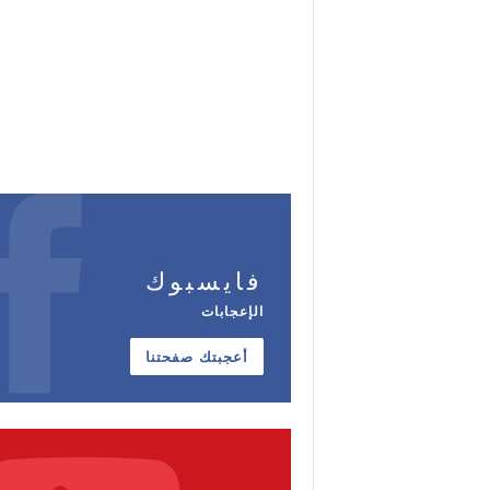
فايسبوك
الإعجابات
أعجبتك صفحتنا