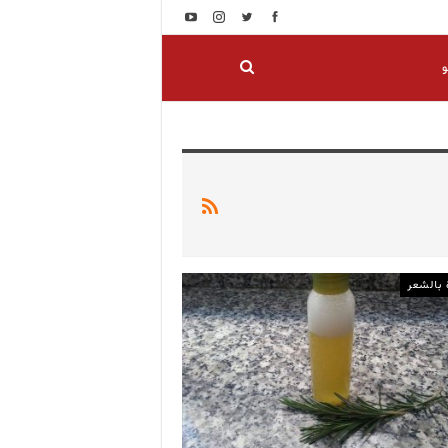
و
 بالشعر