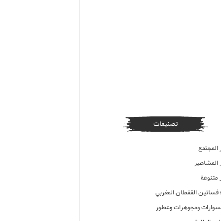
تصنيفات
 المجتمع
ر المشاهير
 متنوعة
ء فساتين القفطان المغربي
وارات ومجوهرات وعطور