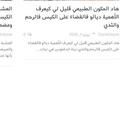
هاد المكون الطبيعي قليل لي كيعرف
العشب
الأهمية ديالو فالقضاء على الكيس فالرحم
الكيس
والثدي
ومضمو
TouriaIcherem
يونيو 5, 2018
0
aIcherem
هاد المكون الطبيعي قليل لي كيعرف الأهمية ديالو فالقضاء
العشبة ا
على الكيس فالرحم والثدي نبتة الدغموس هي نبات…
والمبيض
بأنها ع