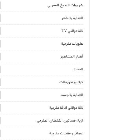
شهيوات الطبخ المغربي
العناية بالشعر
لالة مولاتي TV
حلويات مغربية
أخبار المشاهير
الصحة
كيك و طورطات
العناية بالجسم
لالة مولاتي اناقة مغربية
ازياء فساتين القفطان المغربي
عصائر و مقبلات مغربية