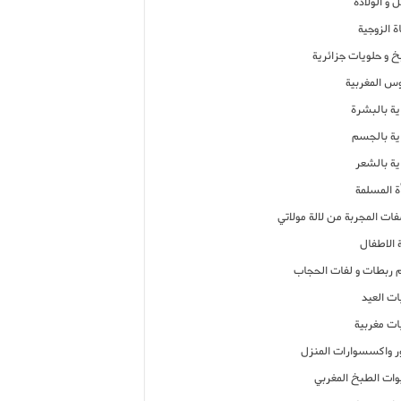
 و الولادة
ة الزوجية
خ و حلويات جزائرية
وس المغربية
ية بالبشرة
اية بالجسم
ية بالشعر
ة المسلمة
فات المجربة من لالة مولاتي
 الاطفال
م ربطات و لفات الحجاب
ات العيد
ات مغربية
ر واكسسوارات المنزل
ات الطبخ المغربي