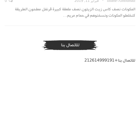
Ilhame-Almoumaiz
فبراير 11, 2019
0
المكونات نصف كاس زيت الزيتون نصف ملعقة كبيرة قرنفل مطحون الطريقة
كنخلطو المكونات ونسخنوهم في حمام مريم…
للاتصال بنا
للاتصال بنا+212614999191