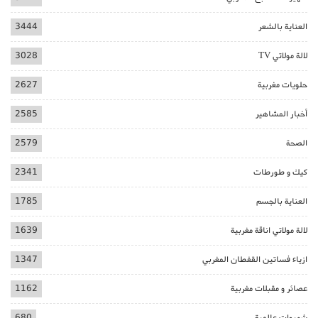
العناية بالشعر
3444
لالة مولاتي TV
3028
حلويات مغربية
2627
أخبار المشاهير
2585
الصحة
2579
كيك و طورطات
2341
العناية بالجسم
1785
لالة مولاتي اناقة مغربية
1639
ازياء فساتين القفطان المغربي
1347
عصائر و مقبلات مغربية
1162
شهيوات عالمية
680