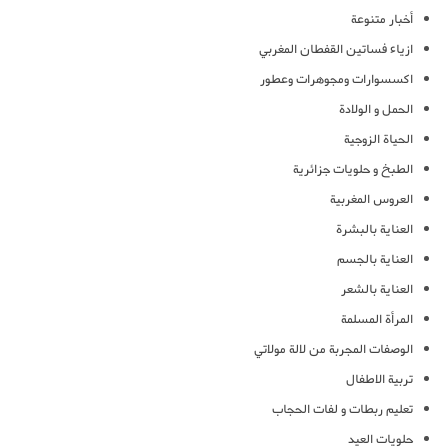
أخبار متنوعة
ازياء فساتين القفطان المغربي
اكسسوارات ومجوهرات وعطور
الحمل و الولادة
الحياة الزوجية
الطبخ و حلويات جزائرية
العروس المغربية
العناية بالبشرة
العناية بالجسم
العناية بالشعر
المرأة المسلمة
الوصفات المجربة من لالة مولاتي
تربية الاطفال
تعليم ربطات و لفات الحجاب
حلويات العيد