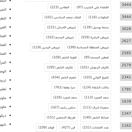
الحمل
3444
القضاء على الشيب
(97)
المقادير
(223)
الحيا
3444
المكونات
(116)
الملك محمد السادس
(101)
الطب
العر
بسمة بوسيل
(139)
تبييض الاسنان
(231)
3028
العنا
تبييض البشرة
(559)
تبييض الجسم
(332)
2627
العن
تبييض المنطقة الحساسة
(199)
تبييض اليدين
(119)
2585
العنا
تعطير الجسم
(95)
تقوية الشعر
(109)
المرأ
2579
تكثيف الرموش
(101)
تكثيف الشعر
(195)
الوص
2341
تلميع الاواني
(103)
تنعيم الشعر
(434)
تربية
حالات الشفاء
(124)
دنيا بطمة
(761)
تعلي
1785
سعد المجرد
(113)
سعد لمجرد
(226)
حلوي
1639
حلوي
سعيدة شرف
(111)
سلمى رشيد
(167)
1347
ديكو
صباغة الشعر
(140)
طريقة التحضير
(151)
شهيو
1162
عدد الاصابات
(151)
فن
(427)
فوائد
(109)