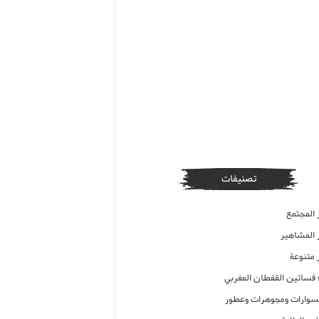
تصنيفات
 المجتمع
ر المشاهير
 متنوعة
ء فساتين القفطان المغربي
وارات ومجوهرات وعطور