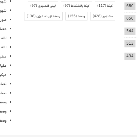
شهيو
680
كيكة
(117)
كيكة بالشكلاط
(97)
ليلى الحديوي
(97)
شهيو
مشاهير
(428)
وصفة
(156)
وصفة لزيادة الوزن
(138)
650
صور 
عصائ
544
لالة م
513
لالة 
494
مطبخ
مكيا
ميكرو
نصائ
نصائ
وصفا
وصفا
وصفا