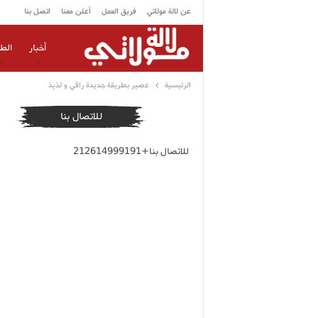
عن لالة مولاتي
فريق العمل
أعلن معنا
اتصل بنا
أخبار
الط
الرئيسية
عصير بطريقة جديدة راقي و لذيذ
للاتصال بنا
للاتصال بنا+212614999191