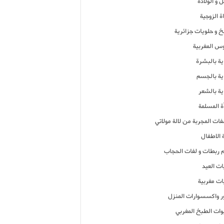
 و الولادة
ة الزوجية
خ و حلويات جزائرية
وس المغربية
ية بالبشرة
اية بالجسم
ية بالشعر
ة المسلمة
فات المجربة من لالة مولاتي
 الاطفال
م ربطات و لفات الحجاب
ات العيد
ات مغربية
ر واكسسوارات المنزل
ات الطبخ المغربي