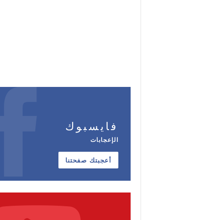
فايسبوك
الإعجابات
أعجبتك صفحتنا