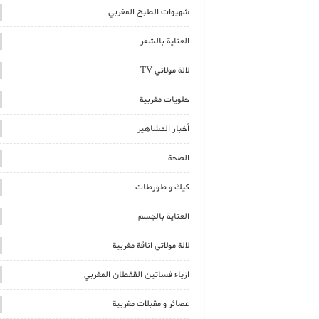
شهيوات الطبخ المغربي
العناية بالشعر
لالة مولاتي TV
حلويات مغربية
أخبار المشاهير
الصحة
كيك و طورطات
العناية بالجسم
لالة مولاتي اناقة مغربية
ازياء فساتين القفطان المغربي
عصائر و مقبلات مغربية