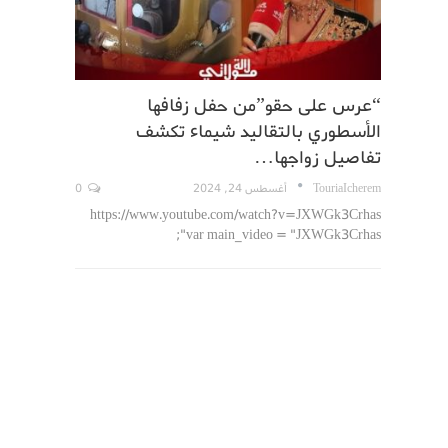
“عرس على حقو”من حفل زفافها
الأسطوري بالتقاليد شيماء تكشف
تفاصيل زواجها…
TouriaIcherem
أغسطس 24, 2024
0
https://www.youtube.com/watch?v=JXWGk3Crhas
var main_video = "JXWGk3Crhas";