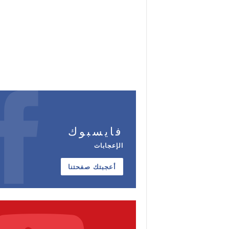
فايسبوك
الإعجابات
أعجبتك صفحتنا