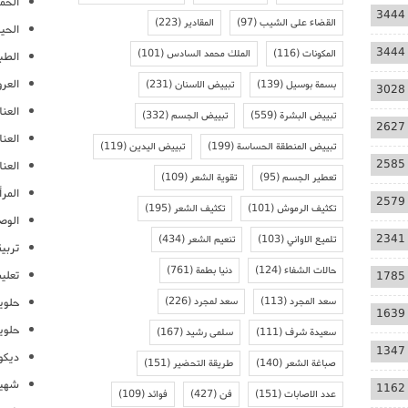
الحمل
3444
القضاء على الشيب
(97)
المقادير
(223)
الحيا
3444
المكونات
(116)
الملك محمد السادس
(101)
الطب
العر
بسمة بوسيل
(139)
تبييض الاسنان
(231)
3028
العنا
تبييض البشرة
(559)
تبييض الجسم
(332)
2627
العن
تبييض المنطقة الحساسة
(199)
تبييض اليدين
(119)
2585
العنا
تعطير الجسم
(95)
تقوية الشعر
(109)
المرأ
2579
تكثيف الرموش
(101)
تكثيف الشعر
(195)
الوص
2341
تلميع الاواني
(103)
تنعيم الشعر
(434)
تربية
حالات الشفاء
(124)
دنيا بطمة
(761)
تعلي
1785
سعد المجرد
(113)
سعد لمجرد
(226)
حلوي
1639
حلوي
سعيدة شرف
(111)
سلمى رشيد
(167)
1347
ديكو
صباغة الشعر
(140)
طريقة التحضير
(151)
شهيو
1162
عدد الاصابات
(151)
فن
(427)
فوائد
(109)