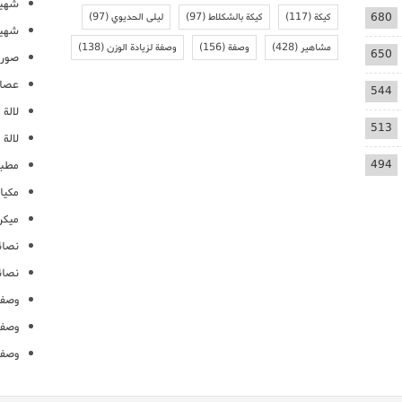
شهيو
680
كيكة
(117)
كيكة بالشكلاط
(97)
ليلى الحديوي
(97)
شهيو
مشاهير
(428)
وصفة
(156)
وصفة لزيادة الوزن
(138)
650
صور 
عصائ
544
لالة م
513
لالة 
494
مطبخ
مكيا
ميكرو
نصائ
نصائ
وصفا
وصفا
وصفا