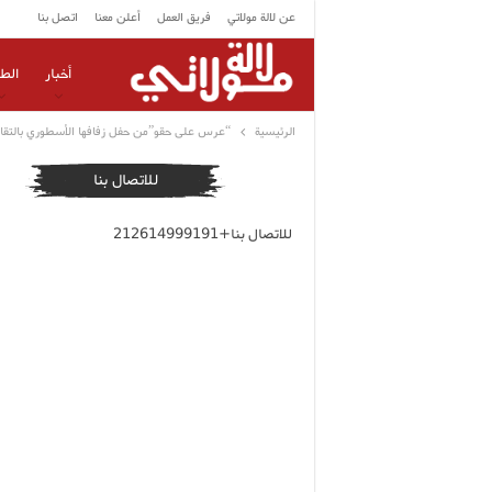
عن لالة مولاتي
فريق العمل
أعلن معنا
اتصل بنا
أخبار
الط
الرئيسية
“عرس على حقو”من حفل زفافها الأسطوري بالتقالي
للاتصال بنا
للاتصال بنا+212614999191