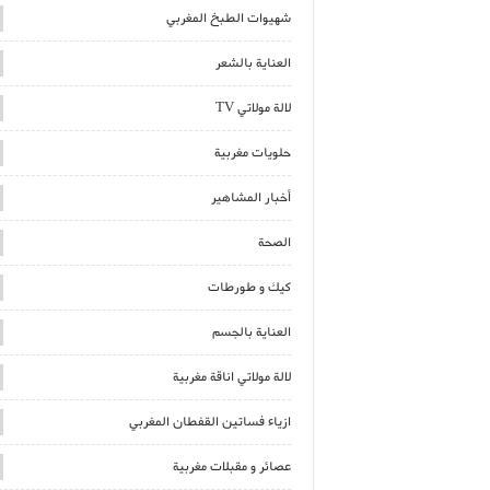
شهيوات الطبخ المغربي
العناية بالشعر
لالة مولاتي TV
حلويات مغربية
أخبار المشاهير
الصحة
كيك و طورطات
العناية بالجسم
لالة مولاتي اناقة مغربية
ازياء فساتين القفطان المغربي
عصائر و مقبلات مغربية