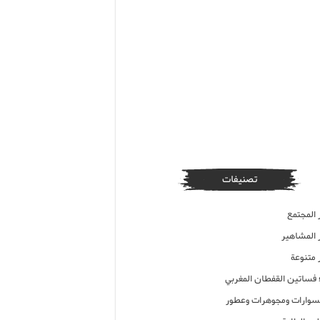
تصنيفات
 المجتمع
ر المشاهير
 متنوعة
ء فساتين القفطان المغربي
وارات ومجوهرات وعطور