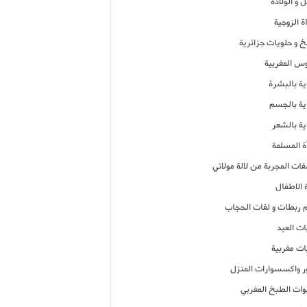
 و الولادة
ة الزوجية
خ و حلويات جزائرية
وس المغربية
ية بالبشرة
اية بالجسم
ية بالشعر
ة المسلمة
فات المجربة من لالة مولاتي
 الاطفال
م ربطات و لفات الحجاب
ات العيد
ات مغربية
ر واكسسوارات المنزل
ات الطبخ المغربي